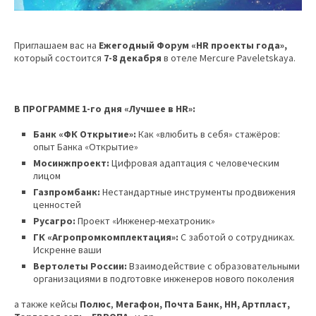
Приглашаем вас на
Ежегодный Форум «
HR
проекты года»,
который состоится
7-8 декабря
в отеле Mercure Paveletskaya.
В ПРОГРАММЕ 1-го дня «Лучшее в
HR
»:
Банк «ФК Открытие»:
Как «влюбить в себя» стажёров:
опыт Банка «Открытие»
Мосинжпроект:
Цифровая адаптация с человеческим
лицом
Газпромбанк:
Нестандартные инструменты продвижения
ценностей
Русагро:
Проект «Инженер-мехатроник»
ГК «Агропромкомплектация»:
С заботой о сотрудниках.
Искренне ваши
Вертолеты России:
Взаимодействие с образовательными
организациями в подготовке инженеров нового поколения
а также кейсы
Полюс
,
Мегафон, Почта Банк,
HH
, Артпласт,