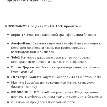
Торговая сеть «ЕВРОПА»
и др.
В ПРОГРАММЕ 2-го дня «IT и HR-TECH проекты»:
Евраз ТК:
Роль HR в цифровой трансформации бизнеса
Альфа-Банк:
C какими задачами в Альфа-Банке приходят к
Developer Relations, и как мы выстроили процесс
взаимодействия с бизнесом
Tele
2:
Как через цифровые сервисы транслировать
корпоративные ценности и как оценить эффект?
Полюс Диджитал:
Хакатон в производственной компании.
Кого ищем мы?
СК “Астро-Волга”:
Радуга ИТ-онбординга в СК Астро-Волга
Магнит:
SuperApp для сотрудников. Как мы становимся
ближе к каждому
IEK GROUP:
Do IT Yourself: как разгрузить ИТ-департамент,
прокачать цифровые скиллы коллег и сэкономить бюджеты
ru:
Сложные процессы в простом чат-боте