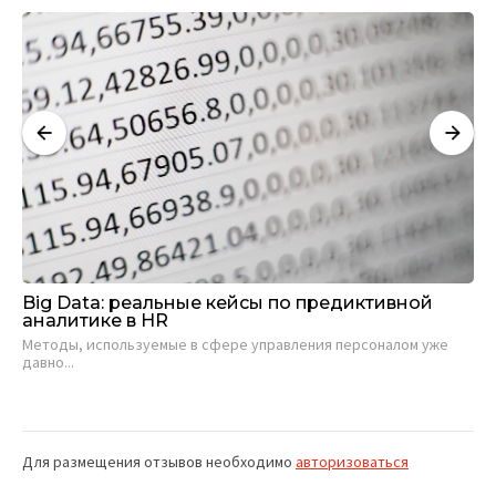
П
Big Data: реальные кейсы по предиктивной
По
аналитике в HR
по
Методы, используемые в сфере управления персоналом уже
Мы
давно...
соо
Для размещения отзывов необходимо
авторизоваться