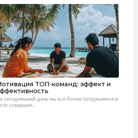
отивация ТОП-команд: эффект и
эффективность
а сегодняшний день мы все более погружаемся в
оле совершен...