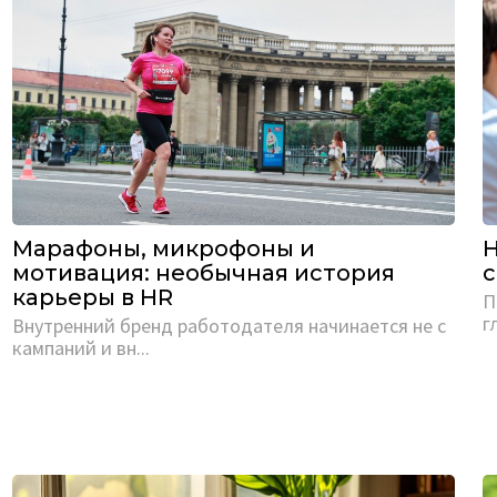
Марафоны, микрофоны и
H
мотивация: необычная история
с
карьеры в HR
П
г
­Внутренний бренд работодателя начинается не с
кампаний и вн...