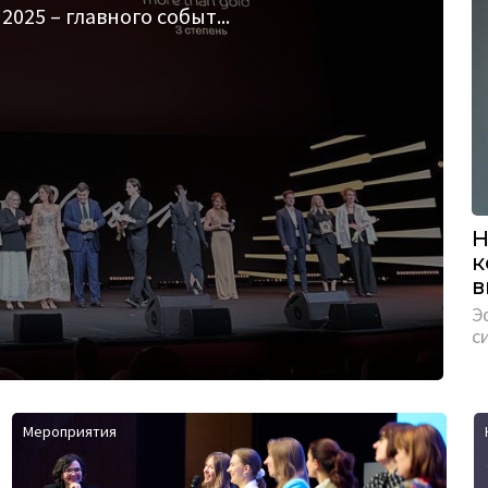
025 – главного событ...
Н
к
в
Э
с
Мероприятия