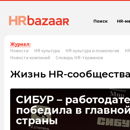
Поиск
HR-м
Журнал:
Новости
HR культура
HR культура и психология
HR
Новости компаний
Словарь HR-терминов
Жизнь HR-сообществ
СИБУР – работодат
победила в главно
страны