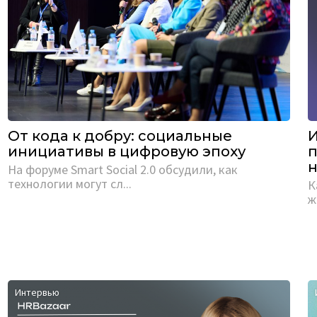
От кода к добру: социальные
И
инициативы в цифровую эпоху
п
н
На форуме Smart Social 2.0 обсудили, как
технологии могут сл...
К
ж
Интервью