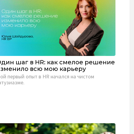
дин шаг в HR: как смелое решение
зменило всю мою карьеру
ой первый опыт в HR начался на чистом
нтузиазме.