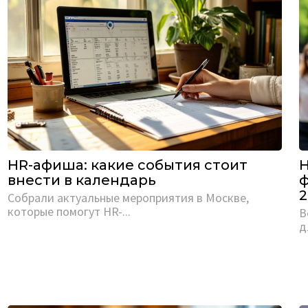
HR-афиша: какие события стоит
H
внести в календарь
ф
2
Собрали актуальные мероприятия в Москве,
которые помогут HR-...
В
д