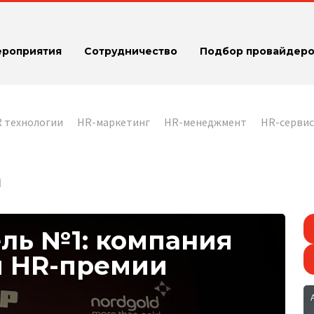
ероприятия
Сотрудничество
Подбор провайдеро
 технологии
HR-маркетинг
HR-менеджмент
HR-серви
а
ель №1: компания
й HR-премии