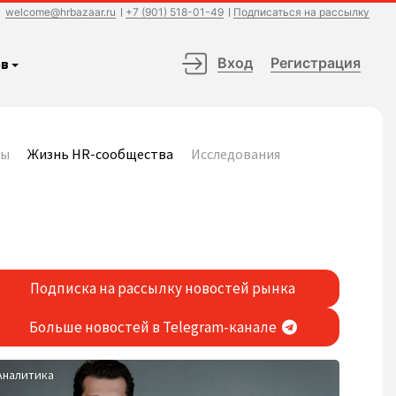
welcome@hrbazaar.ru
+7 (901) 518-01-49
Подписаться на рассылку
Вход
Регистрация
в
сы
Жизнь HR-сообщества
Исследования
Подписка на рассылку новостей рынка
Больше новостей в Telegram-канале
Аналитика