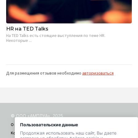
HR на TED Talks
Ca
ре
На TED Talks есть стоящие выступления по теме HR.
Некоторые ...
Евг
10 
Для размещения отзывов необходимо
авторизоваться
© ООО «АМПЛУА», 2025
Пользовательские данные
О проекте
Продолжая использовать наш сайт, Вы даете
Контакты