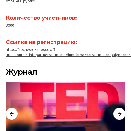
от 50 400 рублей
Количество участников:
3000
Ссылка на регистрацию:
https://techweek.moscow/?
utm_source=infopartner&utm_medium=hrbazaar&utm_campaign=anons
Журнал
К