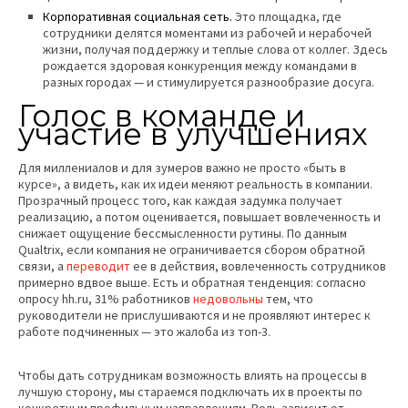
Корпоративная социальная сеть.
Это площадка, где
сотрудники делятся моментами из рабочей и нерабочей
жизни, получая поддержку и теплые слова от коллег. Здесь
рождается здоровая конкуренция между командами в
разных городах — и стимулируется разнообразие досуга.
Голос в команде и
участие в улучшениях
Для миллениалов и для зумеров важно не просто «быть в
курсе», а видеть, как их идеи меняют реальность в компании.
Прозрачный процесс того, как каждая задумка получает
реализацию, а потом оценивается, повышает вовлеченность и
снижает ощущение бессмысленности рутины. По данным
Qualtrix, если компания не ограничивается сбором обратной
связи, а
переводит
ее в действия, вовлеченность сотрудников
примерно вдвое выше. Есть и обратная тенденция: согласно
опросу
hh.ru
, 31% работников
недовольны
тем, что
руководители не прислушиваются и не проявляют интерес к
работе подчиненных — это жалоба из топ-3.
Чтобы дать сотрудникам возможность влиять на процессы в
лучшую сторону, мы стараемся подключать их в проекты по