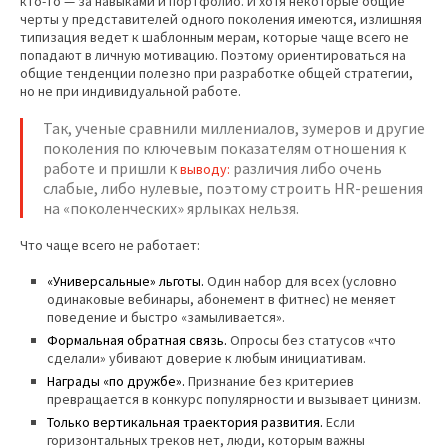
кто-то — за навыками и портфолио. И хотя некоторые общие
черты у представителей одного поколения имеются, излишняя
типизация ведет к шаблонным мерам, которые чаще всего не
попадают в личную мотивацию. Поэтому ориентироваться на
общие тенденции полезно при разработке общей стратегии,
но не при индивидуальной работе.
Так, ученые сравнили миллениалов, зумеров и другие
поколения по ключевым показателям отношения к
работе и пришли к
различия либо очень
выводу:
слабые, либо нулевые, поэтому строить HR-решения
на «поколенческих» ярлыках нельзя.
Что чаще всего не работает:
«Универсальные» льготы.
Один набор для всех (условно
одинаковые вебинары, абонемент в фитнес) не меняет
поведение и быстро «замыливается».
Формальная обратная связь.
Опросы без статусов «что
сделали» убивают доверие к любым инициативам.
Награды «по дружбе».
Признание без критериев
превращается в конкурс популярности и вызывает цинизм.
Только вертикальная траектория развития.
Если
горизонтальных треков нет, люди, которым важны