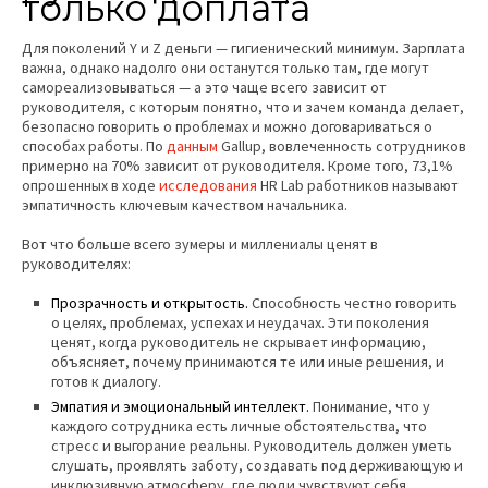
только доплата
Для поколений Y и Z деньги — гигиенический минимум. Зарплата
важна, однако надолго они останутся только там, где могут
самореализовываться — а это чаще всего зависит от
руководителя, с которым понятно, что и зачем команда делает,
безопасно говорить о проблемах и можно договариваться о
способах работы. По
данным
Gallup, вовлеченность сотрудников
примерно на 70% зависит от руководителя. Кроме того, 73,1%
опрошенных в ходе
исследования
HR Lab работников называют
эмпатичность ключевым качеством начальника.
Вот что больше всего зумеры и миллениалы ценят в
руководителях:
Прозрачность и открытость.
Способность честно говорить
о целях, проблемах, успехах и неудачах. Эти поколения
ценят, когда руководитель не скрывает информацию,
объясняет, почему принимаются те или иные решения, и
готов к диалогу.
Эмпатия и эмоциональный интеллект.
Понимание, что у
каждого сотрудника есть личные обстоятельства, что
стресс и выгорание реальны. Руководитель должен уметь
слушать, проявлять заботу, создавать поддерживающую и
инклюзивную атмосферу, где люди чувствуют себя