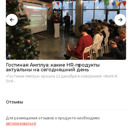
Гостиная Амплуа: какие HR-продукты
Кт
актуальны на сегодняшний день
Вы
«Гостиная Амплуа» прошла 12 декабря в коворкинге «Work N
кт..
Sod...
Отзывы
Для размещения отзывов о продукте необходимо
авторизоваться