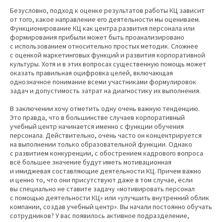
Безусловно, подход к оценке результатов работы КЦ зависит
от того, какое направление его деятельности мы оцениваем.
Функционирование КЦ как центра развития персонала или
формирования прибыли может быть проанализировано
с использованием относительно простых методик. Сложнее
с оценкой маркетинговых функций и развития корпоративной
культуры. Хотя и в этих вопросах существенную помощь может
оказать правильная оцифровка целей, включающая
однозначное понимание всеми участниками формулировок
задач и допустимость затрат на диагностику их выполнения.
В заключении хочу отметить одну очень важную тенденцию.
Это правда, что в большинстве случаев корпоративный
учебный центр начинается именно с функции обучения
персонала. Действительно, очень часто он концентрируется
на выполнении только образовательной функции. Однако
с развитием конкуренции, с обострением кадрового вопроса
всё большее значение будут иметь мотивационная
и имиджевая составляющие деятельности КЦ. Причем важно
и ценно то, что они присутствуют даже в том случае, если
вы специально не ставите задачу «мотивировать персонал
с помощью деятельности КЦ» или «улучшить внутренний облик
компании, создав учебный центр». Вы начали постоянно обучать
сотрудников? У вас появилось активное подразделение,