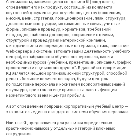
Специалисты, занимающиеся созданием КЦ «под ключ»,
определяют его как продукт, состоящий из комплекта
внутренней документации по учебному центру (концепция,
миссия, цели, стратегия, позиционирование, план, структура,
должностные инструкции, мотивационные схемы, учетные
формы, описание процедур, нормативов, требований
и подходов, шаблоны договоров, сопряжение с целями,
структурой и процедурами материнской компании,
методические и информационные материалы, стиль, описание
Web-сервера и системы автоматизации деятельности учебного
центра), из набранного и обученного персонала, пакета
необходимых курсов (учебники, презентации, описания, график
проведения) и еще многого другого*. В данной интерпретации
КЦ является мощной организационной структурой, способной
решать большое количество задач, будучи центром
по подготовке персонала и носителем корпоративных знаний
и культуры, при этом он еще призван выполнять функции
маркетингового звена и центра прибыли.
А вот определение попроще: корпоративный учебный центр —
это носитель единых стандартов системы обучения персонала.
Или так: КЦ предназначен для развития определенных
практических навыков у отдельных категорий ключевых
сотрудников.