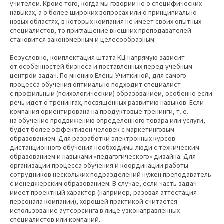
учителем. Кроме того, когда мы говорим не о специфических
навыках, а о более широких вопросах или о принципиально
новых областях, в которых компания не имеет своих опытных
специалистов, то приглашение внешних преподавателей
становится закономерным и целесообразным.
Безусловно, комплектация штата КЦ напрямую зависит
от особенностей бизнеса и поставленных перед учебным
центром задач. По мнению Елены Учиткиной, для самого
процесса обучения оптимально подходит специалист
с профильным (психологическим) образованием, особенно если
речь идет о тренингах, посвященных развитию навыков. Если
компания ориентирована на продуктовые тренинги, т. е.
на обучение продвижению определенного товара или услуги,
будет более эффективен человек с маркетинговым
образованием. Для разработки электронных курсов
дистанционного обучения необходимы люди с техническим
образованием и навыками «педагогического» дизайна. Для
организации процесса обучения и координации работы
сотрудников нескольких подразделений нужен преподаватель
с менеджерским образованием. В случае, если часть задач
имеет проектный характер (например, разовая аттестация
персонала компании), хорошей практикой считается
использование аутсорсинга в лице узконаправленных
специалистов или компаний.