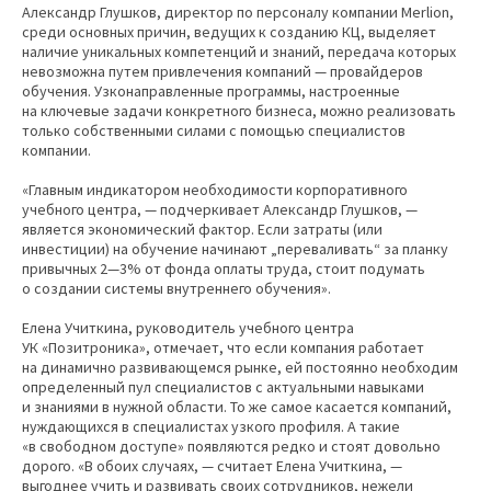
Александр Глушков, директор по персоналу компании Merlion,
среди основных причин, ведущих к созданию КЦ, выделяет
наличие уникальных компетенций и знаний, передача которых
невозможна путем привлечения компаний — провайдеров
обучения. Узконаправленные программы, настроенные
на ключевые задачи конкретного бизнеса, можно реализовать
только собственными силами с помощью специалистов
компании.
«Главным индикатором необходимости корпоративного
учебного центра, — подчеркивает Александр Глушков, —
является экономический фактор. Если затраты (или
инвестиции) на обучение начинают „переваливать“ за планку
привычных 2—3% от фонда оплаты труда, стоит подумать
о создании системы внутреннего обучения».
Елена Учиткина, руководитель учебного центра
УК «Позитроника», отмечает, что если компания работает
на динамично развивающемся рынке, ей постоянно необходим
определенный пул специалистов с актуальными навыками
и знаниями в нужной области. То же самое касается компаний,
нуждающихся в специалистах узкого профиля. А такие
«в свободном доступе» появляются редко и стоят довольно
дорого. «В обоих случаях, — считает Елена Учиткина, —
выгоднее учить и развивать своих сотрудников, нежели