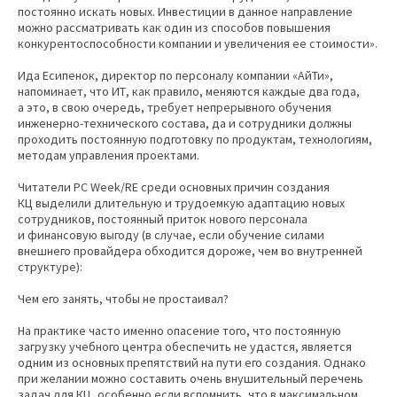
постоянно искать новых. Инвестиции в данное направление
можно рассматривать как один из способов повышения
конкурентоспособности компании и увеличения ее стоимости».
Ида Есипенок, директор по персоналу компании «АйТи»,
напоминает, что ИТ, как правило, меняются каждые два года,
а это, в свою очередь, требует непрерывного обучения
инженерно-технического состава, да и сотрудники должны
проходить постоянную подготовку по продуктам, технологиям,
методам управления проектами.
Читатели PC Week/RE среди основных причин создания
КЦ выделили длительную и трудоемкую адаптацию новых
сотрудников, постоянный приток нового персонала
и финансовую выгоду (в случае, если обучение силами
внешнего провайдера обходится дороже, чем во внутренней
структуре):
Чем его занять, чтобы не простаивал?
На практике часто именно опасение того, что постоянную
загрузку учебного центра обеспечить не удастся, является
одним из основных препятствий на пути его создания. Однако
при желании можно составить очень внушительный перечень
задач для КЦ, особенно если вспомнить, что в максимальном