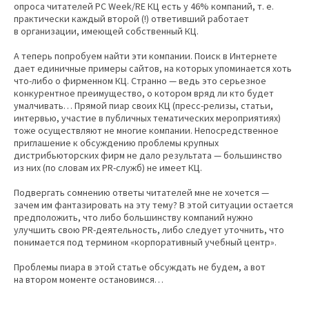
опроса читателей PC Week/RE КЦ есть у 46% компаний, т. е.
практически каждый второй (!) ответивший работает
в организации, имеющей собственный КЦ.
А теперь попробуем найти эти компании. Поиск в Интернете
дает единичные примеры сайтов, на которых упоминается хоть
что-либо о фирменном КЦ. Странно — ведь это серьезное
конкурентное преимущество, о котором вряд ли кто будет
умалчивать… Прямой пиар своих КЦ (пресс-релизы, статьи,
интервью, участие в публичных тематических мероприятиях)
тоже осуществляют не многие компании. Непосредственное
приглашение к обсуждению проблемы крупных
дистрибьюторских фирм не дало результата — большинство
из них (по словам их PR-служб) не имеет КЦ.
Подвергать сомнению ответы читателей мне не хочется —
зачем им фантазировать на эту тему? В этой ситуации остается
предположить, что либо большинству компаний нужно
улучшить свою PR-деятельность, либо следует уточнить, что
понимается под термином «корпоративный учебный центр».
Проблемы пиара в этой статье обсуждать не будем, а вот
на втором моменте остановимся…