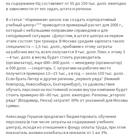
на содержание КЦ составляют от 55 до 150 тыс. долл. ежегодно
в зависимости от его задач, штата и региона.
В статье “«Карманная» школа: как создать корпоративный
учебный центр«*** приводится примерный расчет для 2005 г.,
который с небольшими поправками справедлив и для
сегодняшней ситуации: «Допустим, в штате центра на первом
этапе состоят три тренера. В Москве средняя зарплата такого
специалиста — 1,5 тыс. долл., прибавим к этому затраты
на рабочие места, всего получается 9 тыс. долл. Плюс к этому 3
—4 тыс. долл. в месяц будет стоить руководитель
(организатор), еще 600—800 долл. — менеджер (организатор)
и 500 долл. — секретарь. С затратами на рабочее место
получится примерно 13—15 тыс., а в год — около 150 тыс. долл…
Если брать Питер и другие регионы „первого ряда“ (Нижний
Новгород, Новосибирск, Екатеринбург), то удовольствие
обучать персонал на постоянной основе внутри компании будет
стоить примерно 60—80 тыс. долл. ежегодно. Регионы „второго
ряда“ (Владимир, Пенза) затратят 30% от указанной для Москвы
суммы».
Александр Глушков предлагает бюджетировать обучение
персонала (в том числе затраты на содержание учебного
центра), исходя из отношения к фонду оплаты труда, при этом
показатель должен колебаться в пределе от 1 до 3%.