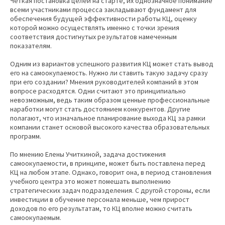
Четкая постановка целей на старте, их однозначное понимание
всеми участниками процесса закладывают фундамент для
обеспечения будущей эффективности работы КЦ, оценку
которой можно осуществлять именно с точки зрения
соответствия достигнутых результатов намеченным
показателям.
Одним из вариантов успешного развития КЦ может стать вывод
его на самоокупаемость. Нужно ли ставить такую задачу сразу
при его создании? Мнения руководителей компаний в этом
вопросе расходятся. Одни считают это принципиально
невозможным, ведь таким образом ценные профессиональные
наработки могут стать достоянием конкурентов. Другие
полагают, что изначальное планирование выхода КЦ за рамки
компании станет основой высокого качества образовательных
программ.
По мнению Елены Учиткиной, задача достижения
самоокупаемости, в принципе, может быть поставлена перед
КЦ на любом этапе. Однако, говорит она, в период становления
учебного центра это может помешать выполнению
стратегических задач подразделения. С другой стороны, если
инвестиции в обучение персонала меньше, чем прирост
доходов по его результатам, то КЦ вполне можно считать
самоокупаемым.