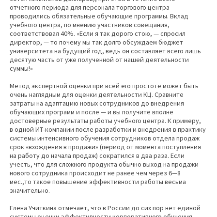
отчетного периода для персонала торгового центра
проводились обязательные обучающие программы. Вклад
учебного центра, по мнению участников совещания,
соответствовал 40%. «Если я так дорого стою, — спросил
директор, — то почему мы так долго обсуждаем бюджет
университета на будущий год, ведь он составляет всего лишь
десятую часть от уже полученной от нашей деятельности
суммы!»
Метод экспертной оценки при всей его простоте может быть
очень наглядным для оценки деятельности КЦ. Сравните
затраты на адаптацию новых сотрудников до внедрения
обучающих программ и после — и вы получите вполне
достоверные результаты работы учебного центра. К примеру,
в одной ИТ-компании после разработки и внедрения в практику
системы интенсивного обучения сотрудников отдела продаж
срок «вхождения в продажи» (период от момента поступления
на работу до начала продаж) сократился в два раза. Если
учесть, что для сложного продукта обычно выход на продажи
нового сотрудника происходит не ранее чем через 6—8
мес.,то такое повышение эффективности работы весьма
значительно.
Елена Учиткина отмечает, что в России до сих пор нет единой
системы оценки эффективности корпоративного обучения.