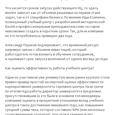
Что касается сроков запуска действующего КЦ, то здесь
многое зависит как от объемов решаемых на первом этапе
задач, так и от специфики бизнеса. По мнению Иды Есипенок,
полноценный учебный центр с разработанной методической
базой и профессиональным преподавательским составом
невозможно создать в короткие сроки. Так, для их компании
на это потребовалось примерно два года.
Александр Глушков подчеркивает, что временной ресурс
напрямую связан с объемом инвестиций, который
работодатель готов вложить в обучение сотрудников,
и оценивает срок запуска величиной от одного месяца до года.
Как оценить эффективность работы учебного центра?
Один из участников уже упомянутого мною ранее круглого стола
привел пример простой экспертной оценки эффективности
корпоративного университета торгового центра. На встрече
по итогам года работы директор университета предложил
присутствовавшим (а это были в основном топ-менеджеры
компании) оценить в процентном отношении вклад учебного
центра в такое достижение минувшего года, как повышение
средней суммы чека, которое составило 80% (или несколько
сотен миллионов долларов), при этом в течение всего