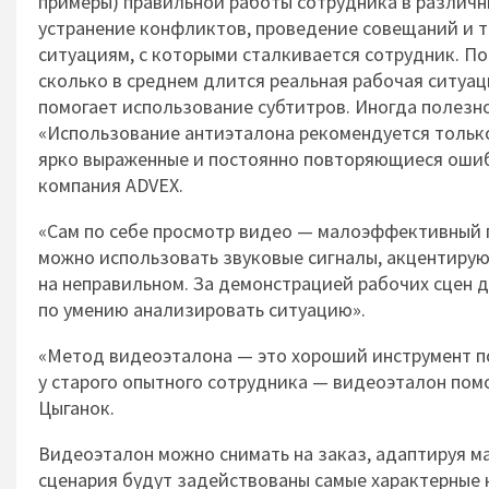
примеры) правильной работы сотрудника в различн
устранение конфликтов, проведение совещаний и т
ситуациям, с которыми сталкивается сотрудник. П
сколько в среднем длится реальная рабочая ситуац
помогает использование субтитров. Иногда полезн
«Использование антиэталона рекомендуется только 
ярко выраженные и постоянно повторяющиеся ошибк
компания ADVEX.
«Сам по себе просмотр видео — малоэффективный п
можно использовать звуковые сигналы, акцентирую
на неправильном. За демонстрацией рабочих сцен 
по умению анализировать ситуацию».
«Метод видеоэталона — это хороший инструмент по 
у старого опытного сотрудника — видеоэталон пом
Цыганок.
Видеоэталон можно снимать на заказ, адаптируя ма
сценария будут задействованы самые характерные 