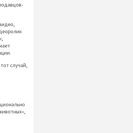
продавцов-
видео,
идеоролик
к,
мает
ации.
тот случай,
оционально
животных»,