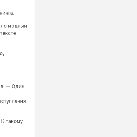
нинга.
тало модным
нтексте
о,
ов. — Один
ыступления
 К такому