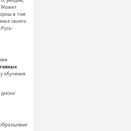
. Может
хорош в том
енке своего
«Русь-
емя
тивных
ку обучения
 диски
(образцовые