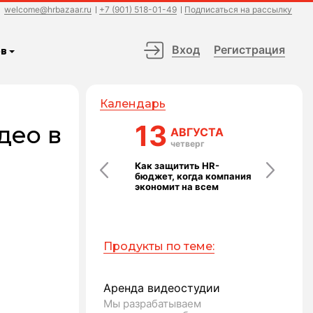
welcome@hrbazaar.ru
+7 (901) 518-01-49
Подписаться на рассылку
Вход
Регистрация
в
Календарь
24
13
14
део в
АВГУСТА
АВГУСТА
АВГ
понедельник
четверг
пятн
Выступление без страха
Как защитить HR-
Команда ка
Ь
бюджет, когда компания
технология:
экономит на всем
которые ра
Продукты по теме:
Аренда видеостудии
Мы разрабатываем