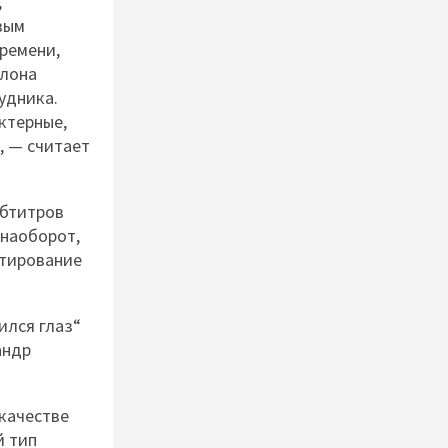
,
вым
ремени,
алона
удника.
ктерные,
, — считает
убтитров
 наоборот,
стирование
ился глаз“
андр
 качестве
й тип