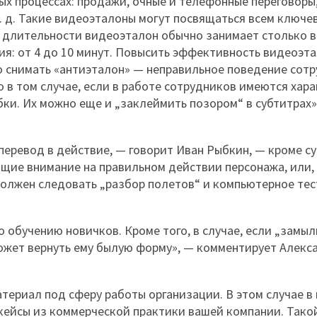
ых процессах: продажи, очные и телефонные переговоры
. д. Такие видеоэталоны могут посвящаться всем ключе
о длительности видеоэталон обычно занимает столько в
ия: от 4 до 10 минут. Повысить эффективность видеоэт
о снимать «антиэталон» — неправильное поведение сотр
в том случае, если в работе сотрудников имеются хара
и. Их можно еще и „заклеймить позором“ в субтитрах»
еревод в действие, — говорит Иван Рыбкин, — кроме с
щие внимание на правильном действии персонажа, или,
должен следовать „разбор полетов“ и компьютерное те
обучению новичков. Кроме того, в случае, если „замыл
ожет вернуть ему былую форму», — комментирует Алекс
териал под сферу работы организации. В этом случае в
кейсы из коммерческой практики вашей компании. Тако