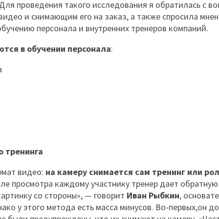
. Для проведения такого исследования я обратилась с в
идео и снимающим его на заказ, а также спросила мне
обучению персонала и внутренних тренеров компаний.
ются в обучении персонала
:
а
о тренинга
рмат видео:
на камеру снимается сам тренинг или ро
сле просмотра каждому участнику тренер дает обратную 
артинку со стороны», — говорит
Иван Рыбкин
, основат
ко у этого метода есть масса минусов. Во-первых,он д
не были предупреждены, что их снимают на камеру. «Част