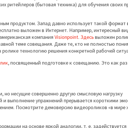
ких ритейлеров (бытовая техника) для обучения своих 
чным продуктом. Запад давно использует такой формат 
есплатно выложен в Интернет. Например, интересный в
 американская компания
Visionpoint
.
Здесь
выложен роли
вной теме совещания. Даже те, кто не полностью пони
 в ролике технологию решения конкретной рабочей ситу
лик
, посвященный подготовке к совещанию. Это как раз 
, но несущие совершенно другую смысловую нагрузку
ей и выполнение упражнений прерывается короткими эм
ением. Посмотрите демоверсию видеороликов «в мире 
рмации на основе яркой аналогии, т. е. задействуется