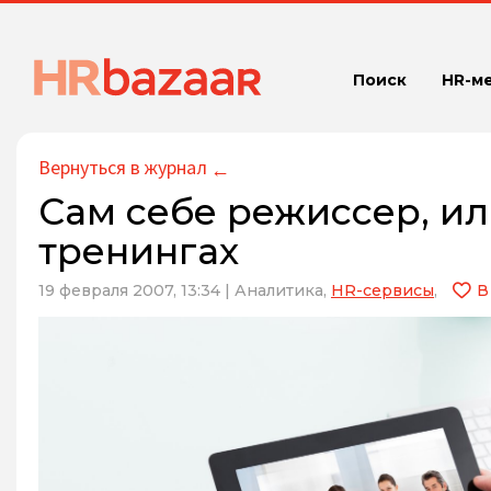
Поиск
HR-м
Вернуться в журнал
←
Сам себе режиссер, ил
тренингах
19 февраля 2007, 13:34
|
Аналитика,
HR-сервисы
,
В