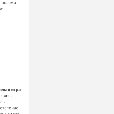
опросами
ния
левая игра
связь.
ель
остаточно
о, увидев,