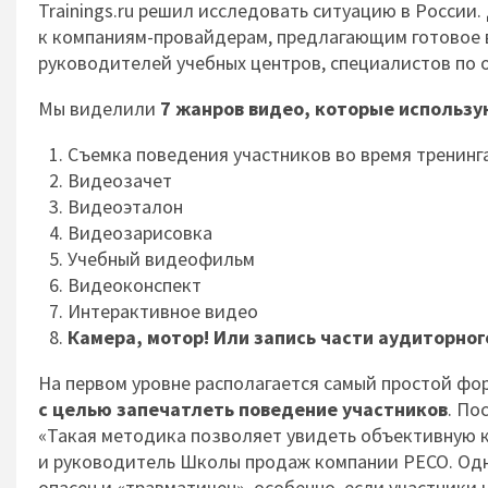
Trainings.ru решил исследовать ситуацию в России
к компаниям-провайдерам, предлагающим готовое в
руководителей учебных центров, специалистов по 
Мы виделили
7 жанров видео, которые использу
Съемка поведения участников во время тренинг
Видеозачет
Видеоэталон
Видеозарисовка
Учебный видеофильм
Видеоконспект
Интерактивное видео
Камера, мотор! Или запись части аудиторног
На первом уровне располагается самый простой фо
с целью запечатлеть поведение участников
. По
«Такая методика позволяет увидеть объективную к
и руководитель Школы продаж компании РЕСО. Одна
опасен и «травматичен», особенно, если участники 