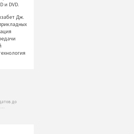
CD и DVD.
изабет Дж.
 прикладных
рация
редачи
й
технология
датов до
ю …