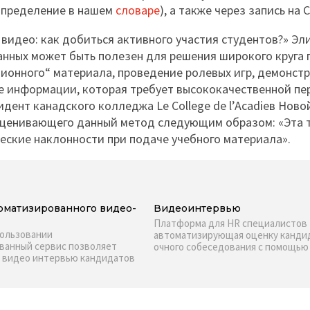
 определение в нашем
словаре
), а также через запись на 
 видео: как добиться активного участия студентов?» Эл
нных может быть полезен для решения широкого круга
ационного“ материала, проведение ролевых игр, демонст
е информации, которая требует высококачественной пе
идент канадского колледжа Le College de l’Acadieв Ново
 оценивающего данный метод следующим образом: «Эта 
еские наклонности при подаче учебного материала».
оматизированного видео-
Видеоинтервью
Платформа для HR специалистов
пользовании
автоматизирующая оценку канди
ванный сервис позволяет
очного собеседования с помощь
а видео интервью кандидатов