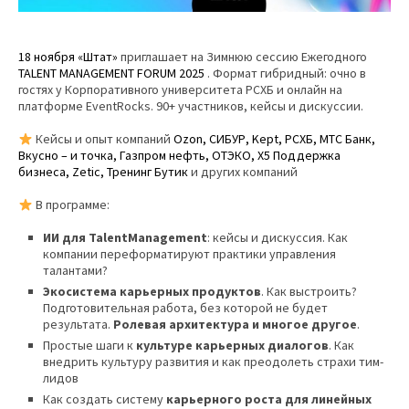
18 ноября
«Штат»
приглашает на Зимнюю сессию Ежегодного
TALENT
MANAGEMENT
FORUM
2025
. Формат гибридный: очно в
гостях у Корпоративного университета РСХБ и онлайн на
платформе EventRocks. 90+ участников, кейсы и дискуссии.
Кейсы и опыт компаний
Ozon
, СИБУР,
Kept
, РСХБ, МТС Банк,
Вкусно – и точка, Газпром нефть, ОТЭКО, Х5 Поддержка
бизнеса,
Zetic
, Тренинг Бутик
и других компаний
В программе:
ИИ для
Talent
Management
: кейсы и дискуссия. Как
компании переформатируют практики управления
талантами?
Экосистема карьерных продуктов
. Как выстроить?
Подготовительная работа, без которой не будет
результата.
Ролевая архитектура и многое другое
.
Простые шаги к
культуре карьерных диалогов
. Как
внедрить культуру развития и как преодолеть страхи тим-
лидов
Как создать систему
карьерного роста для линейных