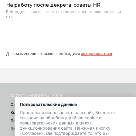
На работу после декрета: советы HR
Вл
20
Ребординг – так называется процесс восстановления связи
п
с со...
Ци
биз
Для размещения отзывов необходимо
авторизоваться
© ООО «АМПЛУА», 2025
Пользовательские данные
О проекте
Продолжая использовать наш сайт, Вы даете
Контакты
согласие на обработку файлов cookie и
Помощь
пользовательских данных в целях
функционирования сайта. Нажимая кнопку
Правила
«Согласен», Вы подтверждаете то, что Вы