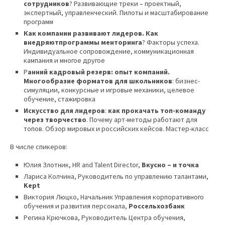
сотрудников
? Развивающие треки – проектный,
экспертный, управленческий. Пилоты и масштабирование
программ
Как компании развивают лидеров. Как
внедряют
программы менторинга
? Факторы успеха.
Индивидуальное сопровождение, коммуникационная
кампания и многое другое
Р
анний кадровый резерв: опыт компаний.
Многообразие форматов для школьников
: бизнес-
симуляции, конкурсные и игровые механики, целевое
обучение, стажировка
Искусство для лидеров
:
как прокачать топ-команду
через творчество
. Почему арт-методы работают для
топов. Обзор мировых и российских кейсов. Мастер-класс
В числе спикеров:
Юлия Злотник, HR and Talent Director,
Вкусно – и точка
Лариса Колчина, Руководитель по управлению талантами,
Kept
Виктория Люцко, Начальник Управления корпоративного
обучения и развития персонала,
Россельхозбанк
Регина Крючкова, Руководитель Центра обучения,