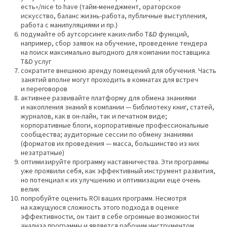
есть«/nice to have (тайм-менеджмент, ораторское
искусство, баланс жизнь-работа, публичные выступления,
работа с манипуляциями и пр.)
подумайте об аутсорсинге каких-либо T&D функций,
например, сбор заявок на обучение, проведение тендера
на поиск максимально выгодного для компании поставщика
T&D услуг
сократите внешнюю аренду помещений для обучения. Часть
занятий вполне могут проходить в комнатах для встреч
и переговоров
активнее развивайте платформу для обмена знаниями
и накопления знаний в компании — библиотеку книг, статей,
журналов, как в он-лайн, так и печатном виде;
корпоративные блоги, корпоративные профессиональные
сообщества; аудиторные сессии по обмену знаниями
(форматов их проведения — масса, большинство из них
незатратные)
оптимизируйте программу наставничества. Эти программы
уже проявили себя, как эффективный инструмент развития,
но потенциал к их улучшению и оптимизации еще очень
велик
попробуйте оценить ROI ваших программ. Несмотря
на кажущуюся сложность этого подхода в оценке
эффективности, он таит в себе огромные возможности
анализа программы и является рабочим инструментом