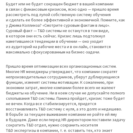
Будет или не будет сокращен бюджет в вашей компании
в связи с финансовым кризисом, ясно одно — пришло время
рассмотреть под лупой собственную систему обучения
и сделать ее более эффективной и экономичной. Помните, как
у Джима Коллинза? «Смотрите суровым фактам в лицо».
Суровый факт — T&D системы не останутся в том виде,
в котором они есть сейчас. Кризис лишь подтолкнул
наметившиеся тенденции в обучении — оно уходит
из аудиторий на рабочие места и в он-лайн, становится
максимально сфокусированным на бизнес-задачи.
Пришло время оптимизации всех организационных систем.
Многие HR менеджеры утверждают, что компании сократят
непроизводительных сотрудников, уберут дублирующиеся
функции, изменят системы мотивации. К сожалению, при
экономии затрат, многие компании более всего не жалеют
бюджеты на обучение. Ни в коем случае не допускайте полного
схлопывания T&D системы. Паника пройдет, кризис тоже будет
не вечен. Когда все стабилизируется, придется
восстанавливать T&D систему с нуля, а это долго и недешево.
В борьбе за текущее выживание компании не ройте ей яму
в будущем. Даже если перед HR-директором поставили задачу
сократить T&D отдел, нужно сохранить носителя
T&D экспертизы в компании, т. е. оставить тех, кто знает