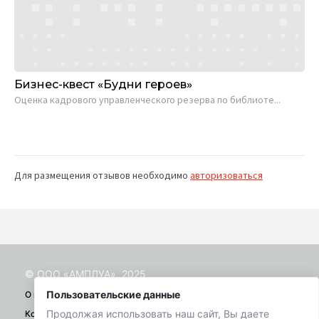
Бизнес-квест «Будни героев»
Ко
Оценка кадро­во­го управ­лен­чес­ко­го резер­ва по библио­те...
«Ру
раз
Для размещения отзывов необходимо
авторизоваться
© ООО «АМПЛУА», 2025
Пользовательские данные
О проекте
Продолжая использовать наш сайт, Вы даете
Контакты