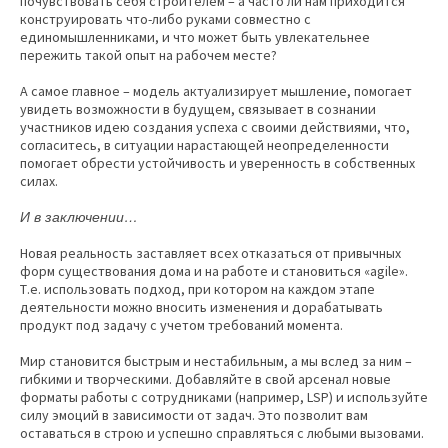
почувствовать себя строителем – а часто ли нам приходится
конструировать что-либо руками совместно с
единомышленниками, и что может быть увлекательнее
пережить такой опыт на рабочем месте?
А самое главное – модель актуализирует мышление, помогает
увидеть возможности в будущем, связывает в сознании
участников идею создания успеха с своими действиями, что,
согласитесь, в ситуации нарастающей неопределенности
помогает обрести устойчивость и уверенность в собственных
силах.
И в заключении…
Новая реальность заставляет всех отказаться от привычных
форм существования дома и на работе и становиться «agile».
Т.е. использовать подход, при котором на каждом этапе
деятельности можно вносить изменения и дорабатывать
продукт под задачу с учетом требований момента.
Мир становится быстрым и нестабильным, а мы вслед за ним –
гибкими и творческими. Добавляйте в свой арсенал новые
форматы работы с сотрудниками (например, LSP) и используйте
силу эмоций в зависимости от задач. Это позволит вам
оставаться в строю и успешно справляться с любыми вызовами.