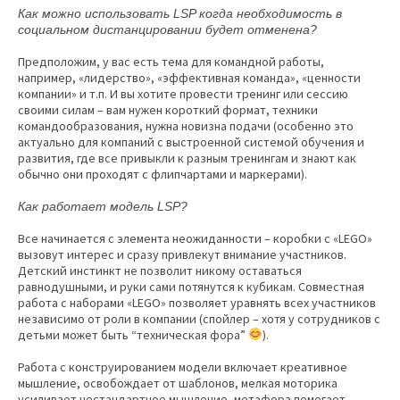
Как можно использовать LSP
когда необходимость в
социальном дистанцировании будет отменена?
Предположим, у вас есть тема для командной работы,
например, «лидерство», «эффективная команда», «ценности
компании» и т.п. И вы хотите провести тренинг или сессию
своими силам – вам нужен короткий формат, техники
командообразования, нужна новизна подачи (особенно это
актуально для компаний с выстроенной системой обучения и
развития, где все привыкли к разным тренингам и знают как
обычно они проходят с флипчартами и маркерами).
Как работает модель LSP
?
Все начинается с элемента неожиданности – коробки с «LEGO»
вызовут интерес и сразу привлекут внимание участников.
Детский инстинкт не позволит никому оставаться
равнодушными, и руки сами потянутся к кубикам. Совместная
работа с наборами «LEGO» позволяет уравнять всех участников
независимо от роли в компании (спойлер – хотя у сотрудников с
детьми может быть “техническая фора”
).
Работа с конструированием модели включает креативное
мышление, освобождает от шаблонов, мелкая моторика
усиливает нестандартное мышление, метафора помогает