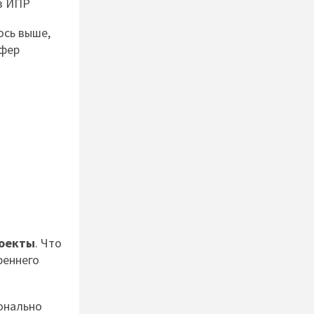
в ИПР
ось выше,
сфер
оекты
. Что
реннего
онально