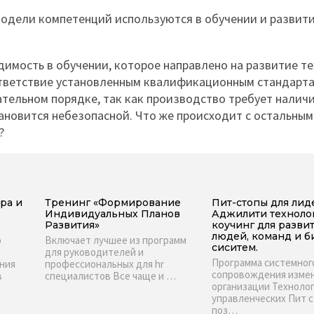
 модели компетенций используются в обучении и развит
мость в обучении, которое направлено на развитие те
ответствие установленным квалификационным стандартам
ательном порядке, так как производство требует налич
тановится небезопасной. Что же происходит с остальны
?
ра и
Тренинг «Формирование
Пит-стопы для лид
Индивидуальных Планов
Аджилити техноло
Развития»
коучинг для разви
людей, команд и б
о
Включает лучшее из программ
сиситем.
для руководителей и
Программа системног
ния
профессиональных для hr
сопровождения изме
в
специалистов Все чаще и …
организации Техноло
управленческих Пит 
поз…