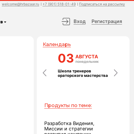
welcome@hrbazaar.ru
+7 (901) 518-01-49
Подписаться на рассылку
Вход
Регистрация
в
Календарь
19
03
07
АВГУСТА
АВГУСТА
АВ
среда
понедельник
пятн
Мастер-класс
Школа тренеров
ДЕДЛАЙН —
ли,
“Партнерство:
ораторского мастерства
легендарное
невидимая архитектура
событие для
больших результатов”
лидеров
еще в этот день
Продукты по теме:
Разработка Видения,
Миссии и стратегии