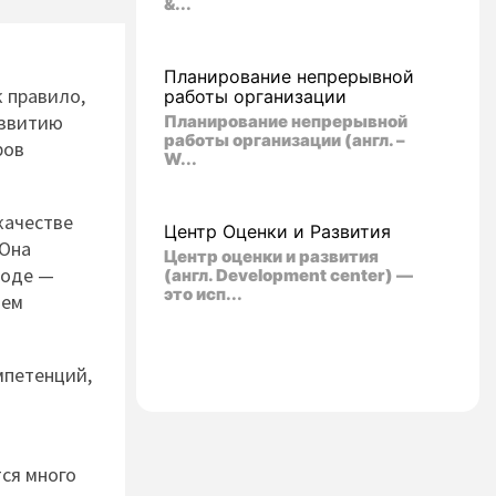
&...
Планирование непрерывной
к правило,
работы организации
азвитию
Планирование непрерывной
работы организации (англ. –
ров
W...
качестве
Центр Оценки и Развития
 Она
Центр оценки и развития
воде —
(англ. Development center) —
это исп...
ием
мпетенций,
ся много