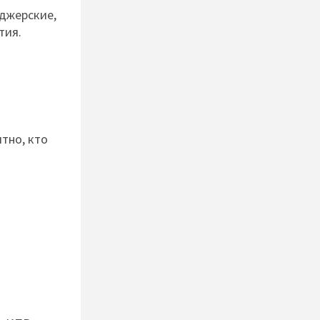
еджерские,
тия.
тно, кто