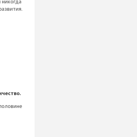
ы никогда
развития.
ичество.
 половине