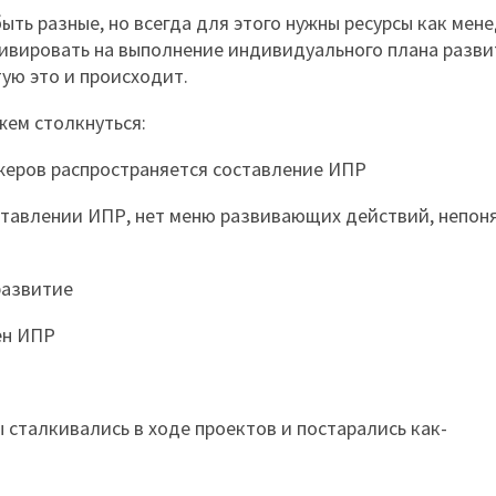
ть разные, но всегда для этого нужны ресурсы как мен
тивировать на выполнение индивидуального плана разви
тую это и происходит.
жем столкнуться:
джеров распространяется составление ИПР
ставлении ИПР, нет меню развивающих действий, непоня
развитие
ен ИПР
сталкивались в ходе проектов и постарались как-