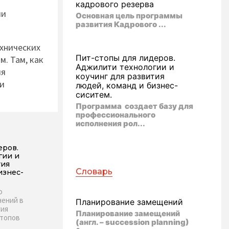
кадрового резерва
ии
Основная
цель программы
развития Кадрового ...
хнических
Пит-стопы для лидеров.
. Там, как
Аджилити технологии и
ия
коучинг для развития
ми
людей, команд и бизнес-
сиситем.
Программа создает базу для
профессионального
исполнения рол...
еров.
гии и
тия
Словарь
изнес-
о
нений в
Планирование замещений
гия
Планирование замещений
стопов
(англ. – succession planning)