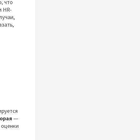
, что
и HR-
лучаи,
азать,
ируется
орая
—
 оценки