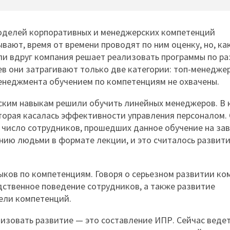
моделей корпоративных и менеджерских компетенций
вают, время от времени проводят по ним оценку, но, ка
сли вдруг компания решает реализовать программы по р
ев они затрагивают только две категории: топ-менедже
енеджмента обучением по компетенциям не охвачены.
еским навыкам решили обучить линейных менеджеров. В 
торая касалась эффективности управления персоналом.
 число сотрудников, прошедших данное обучение на за
нию людьми в формате лекции, и это считалось развит
ыков по компетенциям. Говоря о серьезном развитии ко
едственное поведение сотрудников, а также развитие
дели компетенций.
изовать развитие — это составление ИПР. Сейчас ведет