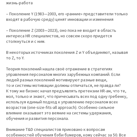
жизнь-работа
– Поколение Y (1983—2003, его «ранние» представители только
входят в рабочую среду) ценят инновации и изменения
– Поколение Z (2003—2023), оно пока не входит в область
интереса HR специалистов, но совсем скоро придется
столкнуться и с ним.
В некоторых источниках поколения Z и Y объединяют, называя
то Z, то Y.
Теория поколений нашла своё отражение в стратегиях
управления персоналом многих зарубежных компаний. Если
людей разных поколений мотивируют разные вещи,
то и системы мотивации должны отличаться, не правда ли?
К тому же бизнес начал предъявлять претензии HR-ам, что те,
мол, только и знают, что причесывать всех под одну гребенку,
используя единый подход к управлению персоналом всех
возрастов (one-size-fits-all approach). Особенно сильное
влияние оказывает это веяние на системы удержания,
обучения и развития персонала.
Внимание T&D специалистов приковано к вопросам
особенностей обучения бэби бумеров, кому сейчас за 50. Все