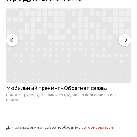
Мобильный тренинг «Обратная связь»
Иг
Поможет руководителям и сотрудникам компании понять
На
психолог...
про
Для размещения отзывов необходимо
авторизоваться