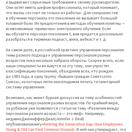
и выдвигают серьезные требования к своему руководителю.
Они хотят иметь шефом профессионала, который понимает,
что жизнь состоит не только из работы». Для специалистов
в обучении персонала это поколение не вызывает большой
головной боли. Их предпочтения в методах обучения понятны —
всевозможные «примочки» электронного обучения. Если
вы обучаете персонал поколения Y, вам придется досконально
разобраться в терминах подкаст, вики, вебкаст и т. д.
На самом деле, в российской практике управления персоналом
темы разного подхода к управлению персоналом разных
возрастов пока несильно набрала обороты. Скорее всего, если
наши специалисты возьмутся за эту тему, они упростят
классификацию поколений, объединив всех, кто рожден
до 1983 года, в одну группу «бывших граждан Советского
Союза», на которых легла неизгладимая печать тоталитарной
системы управления.
Возможно, нас минет бурная дискуссия на тему особенностей
управления персоналом разных возрастов. По крайней мере,
за рубежом уже появляются статьи на тему «Различия между
персоналом разного возраста — это миф». Например,
недавноДженифферДиал(Jennifer J. Deal)
опубликовалакнигу«
Retiring the Generation Gap: How Employees
Young & Old Can Find Common Ground
». В ней она утверждает, что