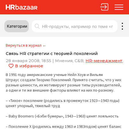
Категории
Вернуться в журнал
←
Связь HR стратегии c теорией поколений
28 января 2008, 18:55
|
Мнения,
C&B,
HR-менеджмент
,
В избранное
В 1991 году американские ученые Нейл Хоув и Вильям
Штраус создали Теорию Поколений. Принято считать, что у них
разные ценности, их мотивируют разные типы руководителей,
а одни и те же внешние факторы влияют на них по-разному.
– «Тихое» поколение (родились в промежуток 1923—1943 годы)
ценят упорный, тяжелый труд
– Baby Boomers («Бэби бумеры», 1943—1963) ценят лояльность
– Поколение X (родились между 1963 и 1983годом) ценят баланс