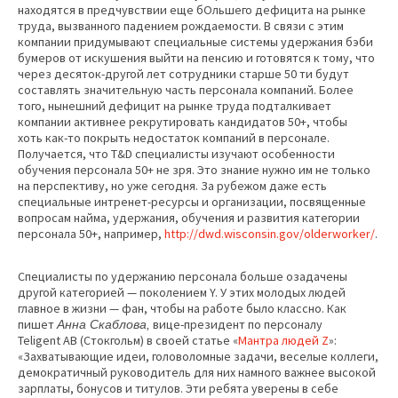
находятся в предчувствии еще бОльшего дефицита на рынке
труда, вызванного падением рождаемости. В связи с этим
компании придумывают специальные системы удержания бэби
бумеров от искушения выйти на пенсию и готовятся к тому, что
через десяток-другой лет сотрудники старше 50 ти будут
составлять значительную часть персонала компаний. Более
того, нынешний дефицит на рынке труда подталкивает
компании активнее рекрутировать кандидатов 50+, чтобы
хоть как-то покрыть недостаток компаний в персонале.
Получается, что T&D специалисты изучают особенности
обучения персонала 50+ не зря. Это знание нужно им не только
на перспективу, но уже сегодня. За рубежом даже есть
специальные интренет-ресурсы и организации, посвященные
вопросам найма, удержания, обучения и развития категории
персонала 50+, например,
http://dwd.wisconsin.gov/olderworker/
.
Специалисты по удержанию персонала больше озадачены
другой категорией — поколением Y. У этих молодых людей
главное в жизни — фан, чтобы на работе было классно. Как
пишет
вице-президент по персоналу
Анна Скаблова,
Teligent AB (Стокгольм) в своей статье «
Мантра людей Z
»:
«Захватывающие идеи, головоломные задачи, веселые коллеги,
демократичный руководитель для них намного важнее высокой
зарплаты, бонусов и титулов. Эти ребята уверены в себе