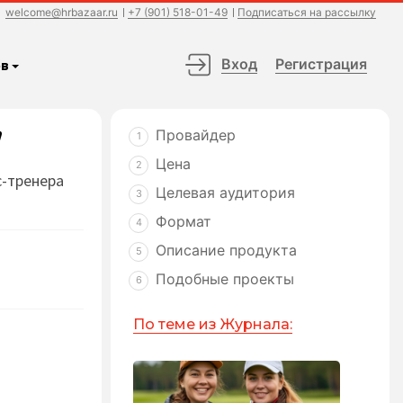
welcome@hrbazaar.ru
+7 (901) 518-01-49
Подписаться на рассылку
Вход
Регистрация
в
”
Провайдер
1
Цена
2
с-тренера
Целевая аудитория
3
Формат
4
Описание продукта
5
Подобные проекты
6
По теме из Журнала: