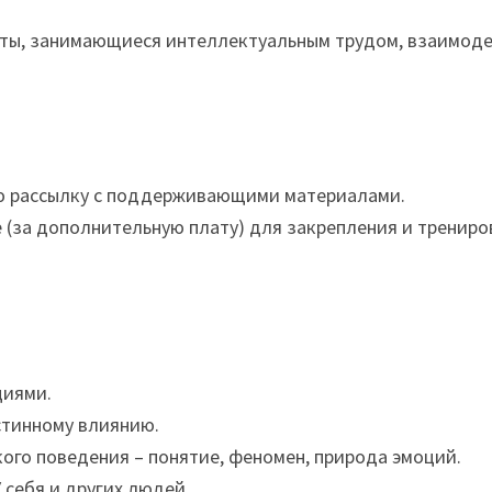
ты, занимающиеся интеллектуальным трудом, взаимод
ую рассылку с поддерживающими материалами.
(за дополнительную плату) для закрепления и трениро
циями.
стинному влиянию.
ого поведения – понятие, феномен, природа эмоций.
 себя и других людей.