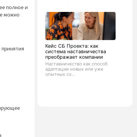
ее полное и
ие можно
Кейс СБ Проекта: как
я принятия
система наставничества
преображает компании
Наставничество как способ
адаптации новых или уже
опытных со...
мирующее
я