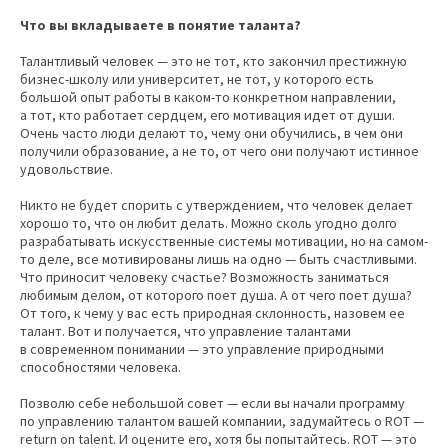
Что вы вкладываете в понятие таланта?
Талантливый человек — это не тот, кто закончил престижную
бизнес-школу или университет, не тот, у которого есть
большой опыт работы в каком-то конкретном направлении,
а тот, кто работает сердцем, его мотивация идет от души.
Очень часто люди делают то, чему они обучились, в чем они
получили образование, а не то, от чего они получают истинное
удовольствие.
Никто не будет спорить с утверждением, что человек делает
хорошо то, что он любит делать. Можно сколь угодно долго
разрабатывать искусственные системы мотивации, но на самом-
то деле, все мотивированы лишь на одно — быть счастливыми.
Что приносит человеку счастье? Возможность заниматься
любимым делом, от которого поет душа. А от чего поет душа?
От того, к чему у вас есть природная склонность, назовем ее
талант. Вот и получается, что управление талантами
в современном понимании — это управление природными
способностями человека.
Позволю себе небольшой совет — если вы начали программу
по управлению талантом вашей компании, задумайтесь о ROT —
return on talent. И оцените его, хотя бы попытайтесь. ROT — это