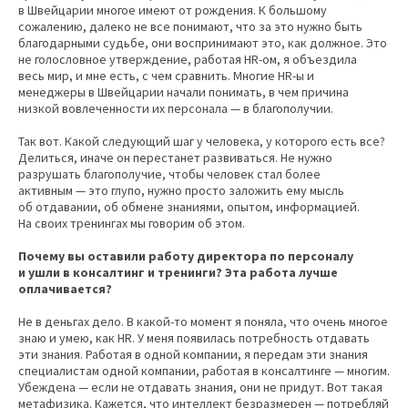
в Швейцарии многое имеют от рождения. К большому
сожалению, далеко не все понимают, что за это нужно быть
благодарными судьбе, они воспринимают это, как должное. Это
не голословное утверждение, работая HR-ом, я объездила
весь мир, и мне есть, с чем сравнить. Многие HR-ы и
менеджеры в Швейцарии начали понимать, в чем причина
низкой вовлеченности их персонала — в благополучии.
Так вот. Какой следующий шаг у человека, у которого есть все?
Делиться, иначе он перестанет развиваться. Не нужно
разрушать благополучие, чтобы человек стал более
активным — это глупо, нужно просто заложить ему мысль
об отдавании, об обмене знаниями, опытом, информацией.
На своих тренингах мы говорим об этом.
Почему вы оставили работу директора по персоналу
и ушли в консалтинг и тренинги? Эта работа лучше
оплачивается?
Не в деньгах дело. В какой-то момент я поняла, что очень многое
знаю и умею, как HR. У меня появилась потребность отдавать
эти знания. Работая в одной компании, я передам эти знания
специалистам одной компании, работая в консалтинге — многим.
Убеждена — если не отдавать знания, они не придут. Вот такая
метафизика. Кажется, что интеллект безразмерен — потребляй