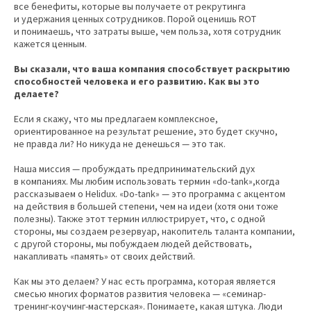
все бенефиты, которые вы получаете от рекрутинга
и удержания ценных сотрудников. Порой оценишь ROT
и понимаешь, что затраты выше, чем польза, хотя сотрудник
кажется ценным.
Вы сказали, что ваша компания способствует раскрытию
способностей человека и его развитию. Как вы это
делаете?
Если я скажу, что мы предлагаем комплексное,
ориентированное на результат решение, это будет скучно,
не правда ли? Но никуда не денешься — это так.
Наша миссия — пробуждать предпринимательский дух
в компаниях. Мы любим использовать термин «do-tank»,когда
рассказываем о Helidux. «Do-tank» — это программа с акцентом
на действия в большей степени, чем на идеи (хотя они тоже
полезны). Также этот термин иллюстрирует, что, с одной
стороны, мы создаем резервуар, накопитель таланта компании,
с другой стороны, мы побуждаем людей действовать,
накапливать «память» от своих действий.
Как мы это делаем? У нас есть программа, которая является
смесью многих форматов развития человека — «семинар-
тренинг-коучинг-мастерская». Понимаете, какая штука. Люди