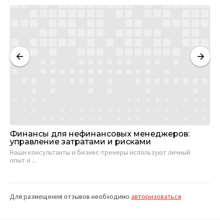
Финансы для нефинансовых менеджеров:
Уп
управление затратами и рисками
На
Наши консультанты и бизнес-тренеры используют личный
опы
опыт и ...
Для размещения отзывов необходимо
авторизоваться