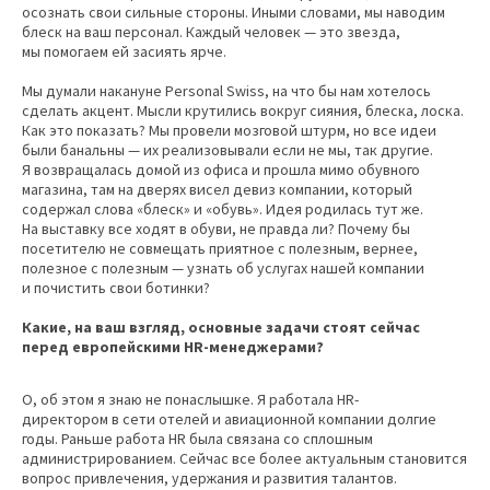
осознать свои сильные стороны. Иными словами, мы наводим
блеск на ваш персонал. Каждый человек — это звезда,
мы помогаем ей засиять ярче.
Мы думали накануне Personal Swiss, на что бы нам хотелось
сделать акцент. Мысли крутились вокруг сияния, блеска, лоска.
Как это показать? Мы провели мозговой штурм, но все идеи
были банальны — их реализовывали если не мы, так другие.
Я возвращалась домой из офиса и прошла мимо обувного
магазина, там на дверях висел девиз компании, который
содержал слова «блеск» и «обувь». Идея родилась тут же.
На выставку все ходят в обуви, не правда ли? Почему бы
посетителю не совмещать приятное с полезным, вернее,
полезное с полезным — узнать об услугах нашей компании
и почистить свои ботинки?
Какие, на ваш взгляд, основные задачи стоят сейчас
перед европейскими HR-менеджерами?
О, об этом я знаю не понаслышке. Я работала HR-
директором в сети отелей и авиационной компании долгие
годы. Раньше работа HR была связана со сплошным
администрированием. Сейчас все более актуальным становится
вопрос привлечения, удержания и развития талантов.