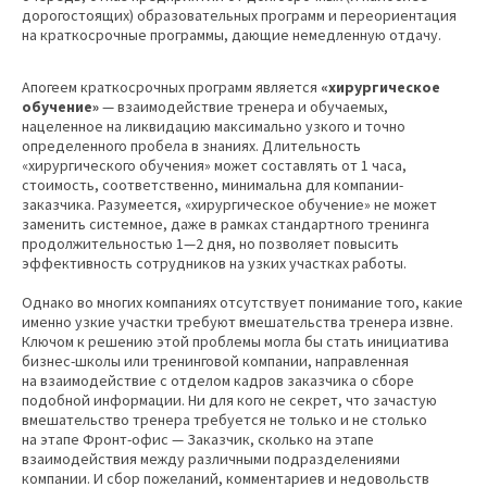
дорогостоящих) образовательных программ и переориентация
на краткосрочные программы, дающие немедленную отдачу.
Апогеем краткосрочных программ является
«хирургическое
обучение»
— взаимодействие тренера и обучаемых,
нацеленное на ликвидацию максимально узкого и точно
определенного пробела в знаниях. Длительность
«хирургического обучения» может составлять от 1 часа,
стоимость, соответственно, минимальна для компании-
заказчика. Разумеется, «хирургическое обучение» не может
заменить системное, даже в рамках стандартного тренинга
продолжительностью 1—2 дня, но позволяет повысить
эффективность сотрудников на узких участках работы.
Однако во многих компаниях отсутствует понимание того, какие
именно узкие участки требуют вмешательства тренера извне.
Ключом к решению этой проблемы могла бы стать инициатива
бизнес-школы или тренинговой компании, направленная
на взаимодействие с отделом кадров заказчика о сборе
подобной информации. Ни для кого не секрет, что зачастую
вмешательство тренера требуется не только и не столько
на этапе Фронт-офис — Заказчик, сколько на этапе
взаимодействия между различными подразделениями
компании. И сбор пожеланий, комментариев и недовольств