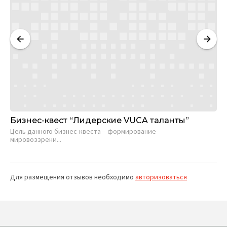
Бизнес-квест “Лидерские VUCA таланты”
Би
Цель данного бизнес-квеста – формирование
Це
мировоззрени...
кон
Для размещения отзывов необходимо
авторизоваться