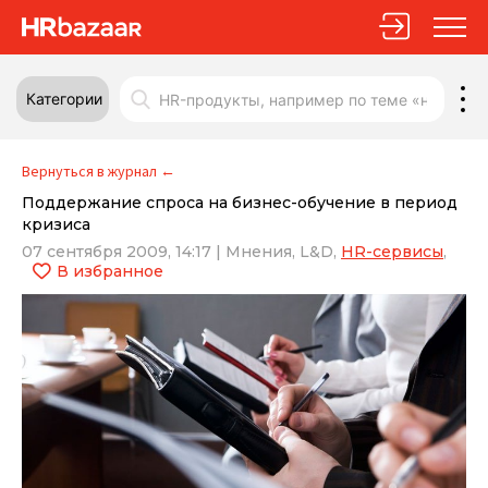
Категории
Вернуться в журнал
←
Поддержание спроса на бизнес-обучение в период
кризиса
07 сентября 2009, 14:17
|
Мнения,
L&D,
HR-сервисы
,
В избранное