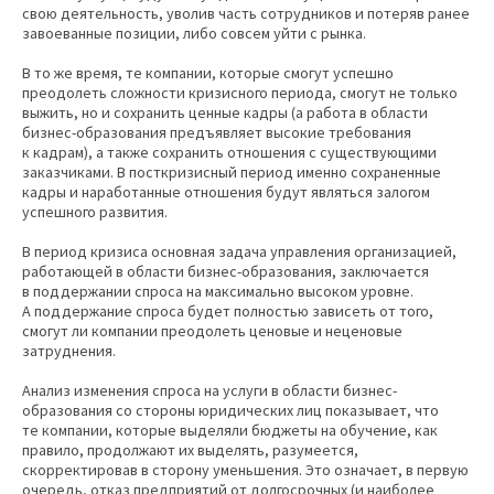
свою деятельность, уволив часть сотрудников и потеряв ранее
завоеванные позиции, либо совсем уйти с рынка.
В то же время, те компании, которые смогут успешно
преодолеть сложности кризисного периода, смогут не только
выжить, но и сохранить ценные кадры (а работа в области
бизнес-образования предъявляет высокие требования
к кадрам), а также сохранить отношения с существующими
заказчиками. В посткризисный период именно сохраненные
кадры и наработанные отношения будут являться залогом
успешного развития.
В период кризиса основная задача управления организацией,
работающей в области бизнес-образования, заключается
в поддержании спроса на максимально высоком уровне.
А поддержание спроса будет полностью зависеть от того,
смогут ли компании преодолеть ценовые и неценовые
затруднения.
Анализ изменения спроса на услуги в области бизнес-
образования со стороны юридических лиц показывает, что
те компании, которые выделяли бюджеты на обучение, как
правило, продолжают их выделять, разумеется,
скорректировав в сторону уменьшения. Это означает, в первую
очередь, отказ предприятий от долгосрочных (и наиболее