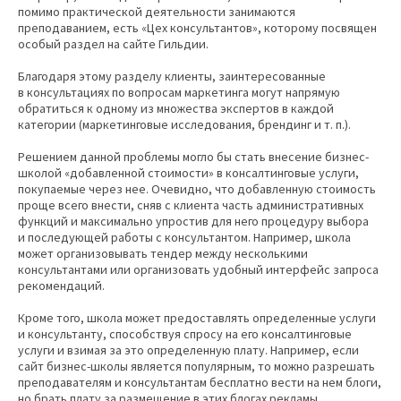
помимо практической деятельности занимаются
преподаванием, есть «Цех консультантов», которому посвящен
особый раздел на сайте Гильдии.
Благодаря этому разделу клиенты, заинтересованные
в консультациях по вопросам маркетинга могут напрямую
обратиться к одному из множества экспертов в каждой
категории (маркетинговые исследования, брендинг и т. п.).
Решением данной проблемы могло бы стать внесение бизнес-
школой «добавленной стоимости» в консалтинговые услуги,
покупаемые через нее. Очевидно, что добавленную стоимость
проще всего внести, сняв с клиента часть административных
функций и максимально упростив для него процедуру выбора
и последующей работы с консультантом. Например, школа
может организовывать тендер между несколькими
консультантами или организовать удобный интерфейс запроса
рекомендаций.
Кроме того, школа может предоставлять определенные услуги
и консультанту, способствуя спросу на его консалтинговые
услуги и взимая за это определенную плату. Например, если
сайт бизнес-школы является популярным, то можно разрешать
преподавателям и консультантам бесплатно вести на нем блоги,
но брать плату за размещение в этих блогах рекламы