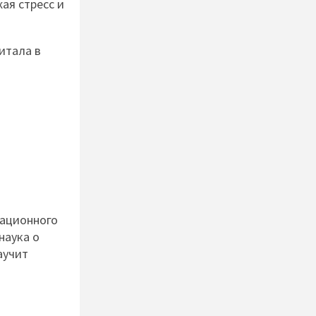
ая стресс и
питала в
зационного
наука о
аучит