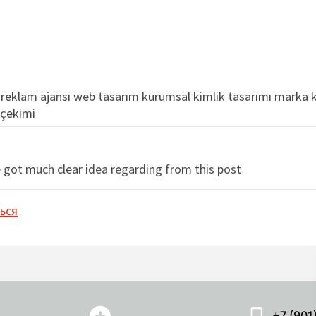
 reklam ajansı web tasarım kurumsal kimlik tasarımı marka k
 çekimi
 got much clear idea regarding from this post
ься
+7 (901