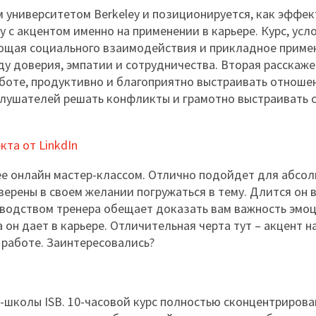
 университетом Berkeley и позиционируется, как эффе
с акцентом именно на применении в карьере. Курс, усл
ющая социального взаимодействия и прикладное примен
ду доверия, эмпатии и сотрудничества. Вторая расскаже
боте, продуктивно и благоприятно выстраивать отноше
 слушателей решать конфликты и грамотно выстраивать с
та от LinkdIn
рее онлайн мастер-классом. Отлично подойдет для абсо
верены в своем желании погружаться в тему. Длится он в
ководством тренера обещает доказать вам важность эмо
он дает в карьере. Отличительная черта тут – акцент н
работе. Заинтересовались?
-школы ISB. 10-часовой курс полностью сконцентрирова