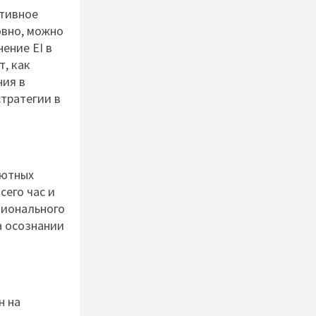
ктивное
овно, можно
ение EI в
т, как
ния в
тратегии в
лютных
сего час и
ционального
а осознании
н на