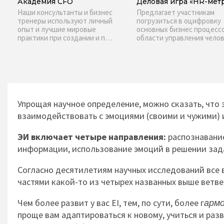
Академия CFO
Деловая игра «HR-мет
Наши консультанты и бизнес
Предлагает участникам
тренеры используют личный
погрузиться в оцифровку
опыт и лучшие мировые
основных бизнес процесс
практики при создании и п…
области управления чел
Упрощая научное определение, можно сказать, что
взаимодействовать с эмоциями (своими и чужими) 
ЭИ включает четыре направления:
распознавание
информации, использование эмоций в решении зад
Согласно десятилетиям научных исследований все
частями какой-то из четырех названных выше ветв
Чем более развит у вас EI, тем, по сути, более г
армо
проще вам адаптироваться к новому, учиться и раз