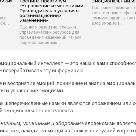
рики»
Тренинг-практикум
Эмоциональный ин
«Управление изменениями.
Программа помогает 
Руководитель в условиях
собственную эффект
организационных
ов в
коммуникации за сче
изменений»
овеч…
азов эмоцион…
Оценка и развитие личных и
управленческих ресурсов для
проведения изменений Начало
формирования эмо…
 эмоциональный интеллект — это наша с вами способнос
и перерабатывать эту информацию.
 и восприятие эмоций, понимание и анализ эмоционал
ач и управление эмоциями.
 вышеперечисленные навыки являются отражением или 
ей эмоционального интеллекта.
человеком вы являете
ничным, успешным и здоровым
виваться, находить выходы из сложных ситуаций и креат