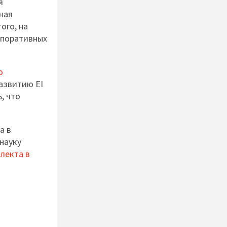
я
ная
ого, на
рпоративных
о
азвитию EI
, что
а в
науку
лекта в