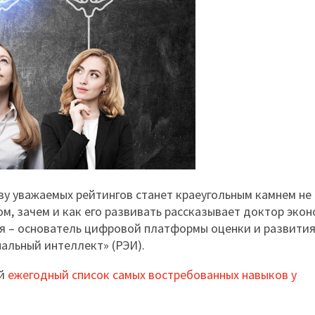
у уважаемых рейтингов станет краеугольным камнем не 
ом, зачем и как его развивать рассказывает доктор эко
ная – основатель цифровой платформы оценки и развити
льный интеллект» (РЭИ).
ой
ежегодный список самых востребованных навыков у