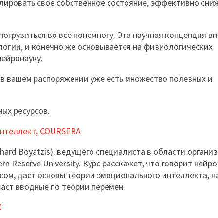
лировать свое собственное состояние, эффективно сниж
 погрузиться во все понемногу. Эта научная концепция в
логии, и конечно же основывается на физиологических
нейронауку.
, в вашем распоряжении уже есть множество полезных и
ых ресурсов.
интеллект, COURSERA
hard Boyatzis), ведущего специалиста в области органи
n Reserve University. Курс расскажет, что говорит нейро
ссом, даст основы теории эмоционального интеллекта, н
аст вводные по теории перемен.
X