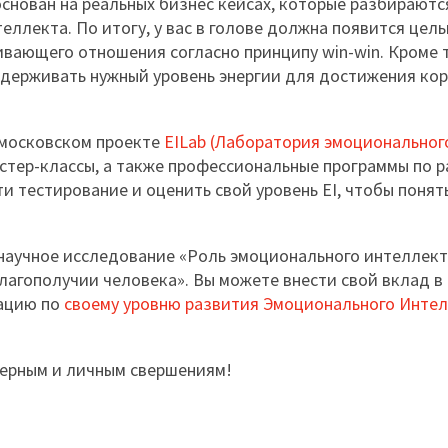
основан на реальных бизнес кейсах, которые разбираютс
ллекта. По итогу, у вас в голове должна появится цель
вающего отношения согласно принципу win-win. Кроме т
ддерживать нужный уровень энергии для достижения ко
в московском проекте
EILab (Лаборатория эмоциональног
стер-классы, а также профессиональные программы по р
и тестирование и оценить свой уровень EI, чтобы понять
научное исследование «Роль эмоционального интеллект
агополучии человека». Вы можете внести свой вклад в 
мацию по
своему уровню развития Эмоционального Интел
ьерным и личным свершениям!