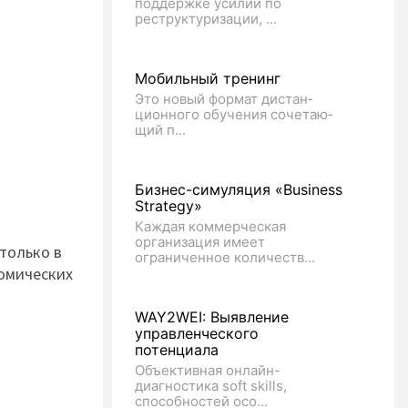
поддержке усилий по
реструктуризации, ...
Мобильный тренинг
Это новый формат дис­тан­
цион­но­го обуче­ния соче­таю­
щий п...
Бизнес-симуляция «Business
Strategy»
Каждая коммерческая
организация имеет
только в
ограниченное количеств...
номических
я
WAY2WEI: Выявление
управленческого
потенциала
Объективная онлайн-
диагностика soft skills,
способностей осо...