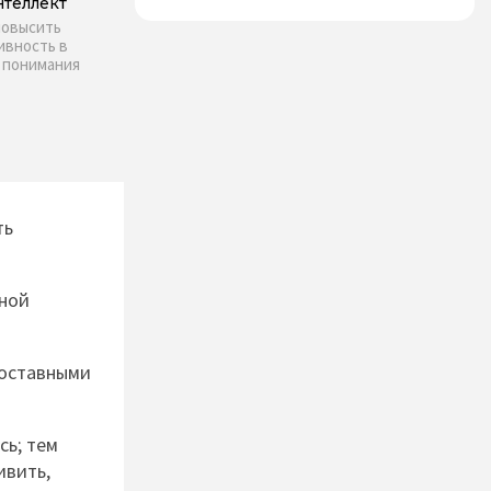
теллект
повысить
ивность в
т понимания
ть
ьной
составными
сь; тем
ивить,