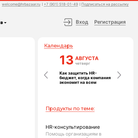
welcome@hrbazaar.ru
+7 (901) 518-01-49
Подписаться на рассылку
Вход
Регистрация
в
Календарь
24
13
14
АВГУСТА
АВГУСТА
АВГ
понедельник
четверг
пятн
Выступление без страха
Как защитить HR-
Команда ка
Ь
бюджет, когда компания
технология:
экономит на всем
которые ра
Продукты по теме:
HR-консультирование
Помощь организациям в