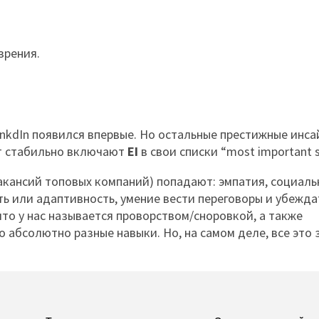
зрения.
inkdIn появился впервые. Но остальные престижные инс
ет стабильно включают
EI
в свои списки “most important sk
вакансий топовых компаний) попадают: эмпатия, социал
ть или адаптивность, умение вести переговоры и убежда
то у нас называется проворством/сноровкой, а также
о абсолютно разные навыки. Но, на самом деле, все это 