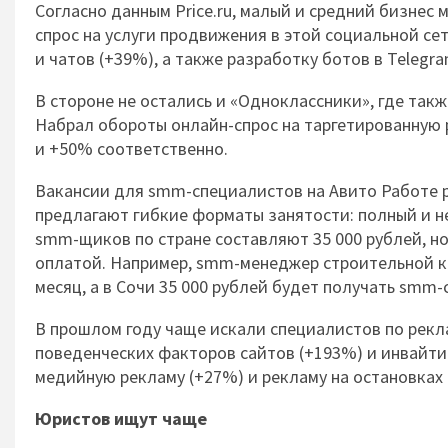
Согласно данным Price.ru, малый и средний бизнес 
спрос на услуги продвижения в этой социальной сет
и чатов (+39%), а также разработку ботов в Telegra
В стороне не остались и «Одноклассники», где так
Набрал обороты онлайн-спрос на таргетированную р
и +50% соответственно.
Вакансии для smm-специалистов на Авито Работе 
предлагают гибкие форматы занятости: полный и н
smm-щиков по стране составляют 35 000 рублей, н
оплатой. Например, smm-менеджер строительной ко
месяц, а в Сочи 35 000 рублей будет получать smm
В прошлом году чаще искали специалистов по рекл
поведенческих факторов сайтов (+193%) и инвайтин
медийную рекламу (+27%) и рекламу на остановках 
Юристов ищут чаще