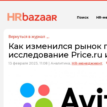
Поиск
HR-м
Вернуться в журнал
←
Как изменился рынок 
исследование Price.ru
13 февраля 2023, 11:08
|
Аналитика,
HR-менеджмент
,