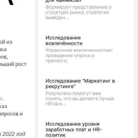
для чайников»
Формирует представление о
структуре рынка, стратегии
выведен...
Исследование
ой из
вовлечённости
нка
Управление вовлеченностью:
проведение опроса и
ров,
тренинги.
льший рост
Исследование “Маркетинг в
рекрутинге”
Результаты помогут вам
т-
понять, что вы делаете лучше
HR'ов в ...
каз
апросов и
Исследование уровня
заработных плат и HR-
 2022 год
политик