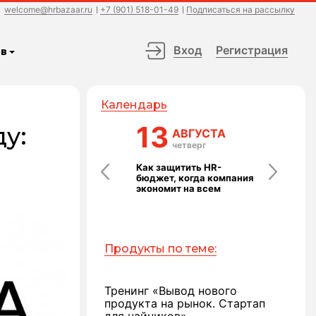
welcome@hrbazaar.ru
+7 (901) 518-01-49
Подписаться на рассылку
Вход
Регистрация
в
Календарь
24
13
14
у:
АВГУСТА
АВГУСТА
АВГ
понедельник
четверг
пятн
Выступление без страха
Как защитить HR-
Команда ка
Ь
бюджет, когда компания
технология:
экономит на всем
которые ра
Продукты по теме:
Тренинг «Вывод нового
продукта на рынок. Стартап