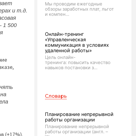
ивает
Мы проводим ежегодные
обзоры заработных плат, льгот
рах и т.д.
и компен...
асовая
 1 500
ия
Онлайн-тренинг
«Управленческая
коммуникация в условиях
удаленной работы»
Цель онлайн-
ние
тренинга: повысить качество
вказе,
навыков постановки з...
лнять
 на
Словарь
ела
Планирование непрерывной
работы организации
Планирование непрерывной
работы организации (англ. –
ов (+17%).