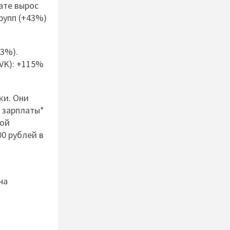
ате вырос
рупп (+43%)
63%).
VK): +115%
ки. Они
 зарплаты*
кой
0 рублей в
на