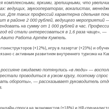
я комплексными, яркими, зрелищными, что увелич
х: ведущих, звукооператорах, вокалистах, менедже
их. Для таких профессий характерна сдельная поч
т в районе 2 000 рублей, ведущего мероприятий —
довать на сумму от 1 000 рублей в час. Професс
год ей стали интересоваться в 1,6 раза чаще», —
 Авито Работа Артём Кумпель.
тоинструкторов (+12%), игру в лазертаг (+23%) и обуче
вязано с активным развитием внутреннего туризма на Ка
й россияне ожидаемо потянулись «в люди» — воспо
естали проводиться в узком кругу, поэтому спрос
ирать обороты», — рассказывает
руководитель отд
в.
т онлайн-спроса на экономистов (+18%) и HR-специалист