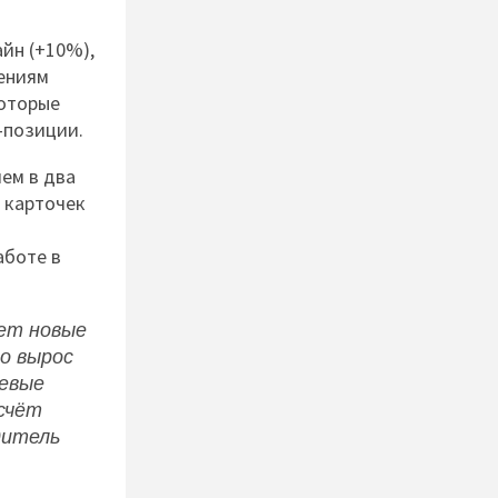
айн (+10%),
дениям
которые
-позиции.
чем в два
н карточек
аботе в
щет новые
о вырос
левые
счёт
дитель