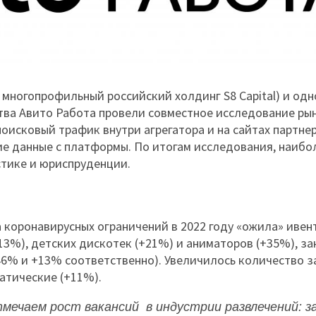
в многопрофильный российский холдинг S8 Capital) и одн
ва Авито Работа провели совместное исследование ры
 поисковый трафик внутри агрегатора и на сайтах партне
ие данные с платформы. По итогам исследования, наибо
стике и юриспруденции.
а коронавирусных ограничений в 2022 году «ожила» ивен
13%), детских дискотек (+21%) и аниматоров (+35%), за
46% и +13% соответственно). Увеличилось количество з
батические (+11%).
ечаем рост вакансий в индустрии развлечений: за