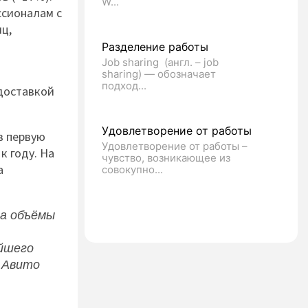
W...
ссионалам с
ц,
Разделение работы
Job sharing (англ. – job
sharing) — обозначает
подход...
 доставкой
Удовлетворение от работы
в первую
Удовлетворение от работы –
к году. На
чувство, возникающее из
а
совокупно...
ла объёмы
йшего
 Авито