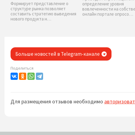
Формирует представление о
определение уровня
структуре рынка позволяет
вовлеченности на собств
составить стратегию выведения
онлайн портале опросо…
нового продукта н…
Больше новостей в Telegram-канале
Поделиться
Для размещения отзывов необходимо
авторизоват