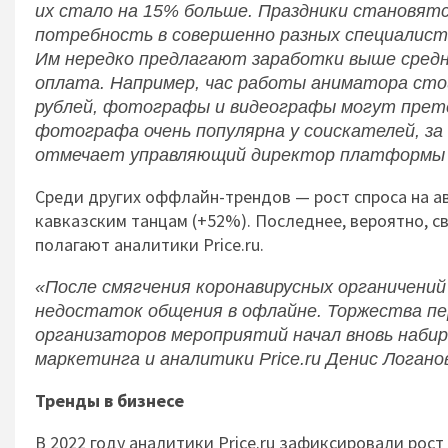
их стало на 15% больше. Праздники становятс
потребность в совершенно разных специалиста
Им нередко предлагают заработки выше средн
оплата. Например, час работы аниматора стои
рублей, фотографы и видеографы могут претен
фотографа очень популярна у соискателей, за 
отмечает
управляющий директор платформы
Среди других оффлайн-трендов — рост спроса на ав
кавказским танцам (+52%). Последнее, вероятно, с
полагают аналитики Price.ru.
«После смягчения коронавирусных органичени
недостаток общения в офлайне. Торжества пер
организаторов мероприятий начал вновь наб
маркетинга и аналитики Price.ru Денис Логано
Тренды в бизнесе
В 2022 году аналитики Price.ru зафиксировали рос