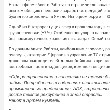
На платформе Авито Работа по стране число вакан
опытом обещают неплохие заработки: ведущий экон
бухгалтер-экономист в Ямало-Ненецком округе — 80
Одной из быстрорастущих сфер в прошлом году в с
грузоперевозки (+7%). Особенно популярно направ
без промежуточного хранения на складах. Онлайн-с
По данным Авито Работы, наибольшим спросом у ра
очередь, категории Е (право на управление ТС с при
долю опытных водителей-дальнобойщиков пришлос
востребованность кладовщиков, комплектовщиков,
«Сфера транспорта и логистики не только бы
найма. Потребность в водителях испытывают 
промышленные предприятия, АПК, строительс
роста темпов рекрутинга в этой отрасли», 
Работа Артём Кумпель.