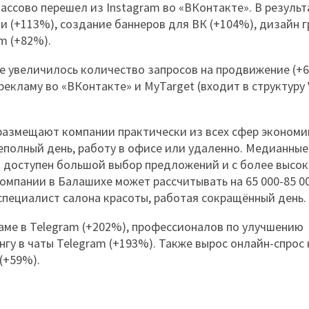
массово перешел из Instagram во «ВКонтакте». В результ
и (+113%), создание баннеров для ВК (+104%), дизайн г
m (+82%).
же увеличилось количество запросов на продвижение (+
екламу во «ВКонтакте» и MyTarget (входит в структуру 
размещают компании практически из всех сфер экономи
еполный день, работу в офисе или удаленно. Медианные
о доступен большой выбор предложений и с более высо
мпании в Балашихе может рассчитывать на 65 000-85 00
-специалист салона красоты, работая сокращённый день.
аме в Telegram (+202%), профессионалов по улучшению
гу в чаты Telegram (+193%). Также вырос онлайн-спрос 
(+59%).