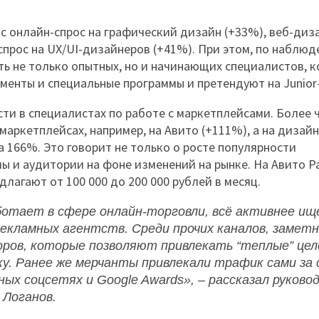
ос онлайн-спрос на графический дизайн (+33%), веб-диз
прос на UX/UI-дизайнеров (+41%). При этом, по наблю
ть не только опытных, но и начинающих специалистов, 
менты и специальные программы и претендуют на Junior
сти в специалистах по работе с маркетплейсами. Более 
маркетплейсах, например, на Авито (+111%), а на дизай
а 166%. Это говорит не только о росте популярности
мы и аудитории на фоне изменений на рынке. На Авито Р
лагают от 100 000 до 200 000 рублей в месяц.
ботает в сфере онлайн-торговли, всё активнее и
кламных агентств. Среди прочих каналов, заметн
оров, которые позволяют привлекать “теплые” це
у. Ранее же мерчанты привлекали трафик сами за 
ых соцсетях и Google Awards», – рассказал
руково
 Логанов.