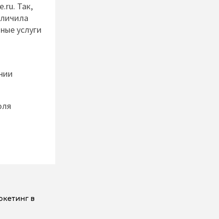
ru. Так,
еличила
ные услуги
нии
оля
ркетинг в