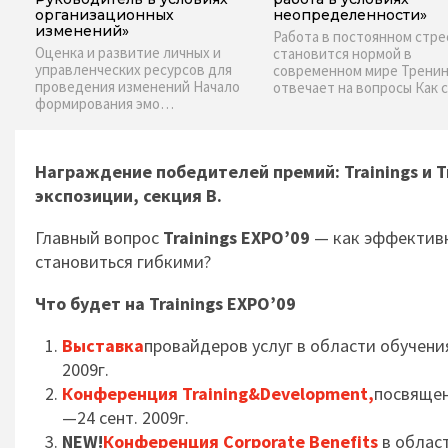
организационных
неопределенности»
изменений»
Работа в постоянном стре
Оценка и развитие личных и
становится нормой в
управленческих ресурсов для
современном мире Тренин
проведения изменений Начало
отвечает на вопросы Как 
формирования эмо…
Награждение победителей премий: Trainings и Tra
экспозиции, секция B.
Главный вопрос
Trainings EXPO’09
— как эффективно
становиться гибкими?
Что будет на Trainings EXPO’09
Выставка
провайдеров услуг в области обучени
2009г.
Конференция Training&Development,
посвящен
—24 сент. 2009г.
NEW!
Конференция Corporate Benefits
в облас