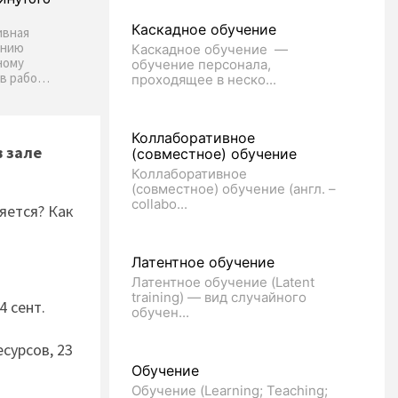
Каскадное обучение
ивная
ению
Каскадное обучение —
ному
обучение персонала,
ов рабо…
проходящее в неско...
Коллаборативное
в зале
(совместное) обучение
Коллаборативное
(совместное) обучение (англ. –
collabo...
яется? Как
Латентное обучение
Латентное обучение (Latent
training) — вид случайного
4 сент.
обучен...
сурсов, 23
Обучение
Обучение (Learning; Teaching;