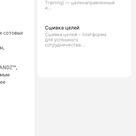
Training) — целенаправленный
и...
Сшивка целей
х сотовых
Сшивка целей – платформа
для успешного
сотрудничества:...
ы,
RANDZ™,
амым
лее