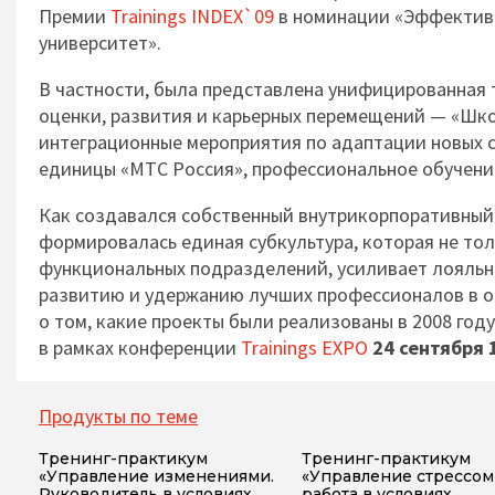
Премии
Trainings INDEX`09
в номинации «Эффективн
университет».
В частности, была представлена унифицированная 
оценки, развития и карьерных перемещений — «Шко
интеграционные мероприятия по адаптации новых 
единицы «МТС Россия», профессиональное обучени
Как создавался собственный внутрикорпоративный 
формировалась единая субкультура, которая не то
функциональных подразделений, усиливает лояльно
развитию и удержанию лучших профессионалов в о
о том, какие проекты были реализованы в 2008 год
в рамках конференции
Trainings EXPO
24 сентября 1
Продукты по теме
Тренинг-практикум
Тренинг-практикум
«Управление изменениями.
«Управление стрессом
Руководитель в условиях
работа в условиях