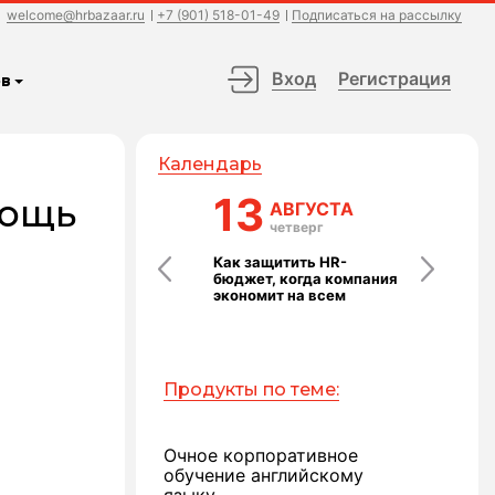
welcome@hrbazaar.ru
+7 (901) 518-01-49
Подписаться на рассылку
Вход
Регистрация
в
Календарь
24
13
14
мощь
АВГУСТА
АВГУСТА
АВГ
понедельник
четверг
пятн
Выступление без страха
Как защитить HR-
Команда ка
Ь
бюджет, когда компания
технология:
экономит на всем
которые ра
Продукты по теме:
Очное корпоративное
обучение английскому