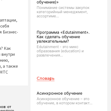
обучение)»
Понимание системы закупок
категорийный менеджмент,
ассортиме...
аптации,
 себя
я Бизнес-
Программа «Edutainment».
Как сделать обучение
увлекательным?
Edutainment - это микс
я? Как
образования (education) и
 внутри
развлечения...
ению,
, а также
 МТС
Словарь
Асинхронное обучение
Асинхронное обучение – это
обучение, в котором контакт...
ов: от
инутого