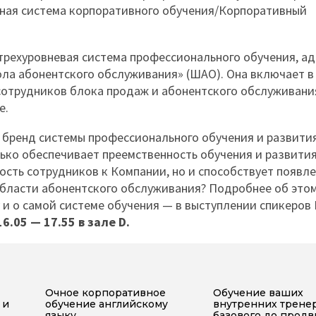
ая система корпоративного обучения/Корпоративный
трехуровневая система профессионального обучения, ад
ла абонентского обслуживания» (ШАО). Она включает в
сотрудников блока продаж и абонентского обслуживани
е.
бренд системы профессионального обучения и развити
лько обеспечивает преемственность обучения и развития
сть сотрудников к Компании, но и способствует появл
бласти абонентского обслуживания? Подробнее об этом
у и о самой системе обучения — в выступлении спикеров
6.05 — 17.55 в зале D.
Очное корпоративное
Обучение ваших
 и
обучение английскому
внутренних тренер
языку
базового до продв