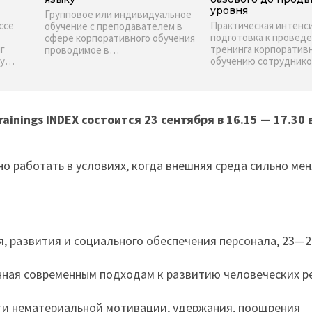
уровня
Групповое или индивидуальное
ссе
Практическая интенс
обучение с преподавателем в
подготовка к провед
сфере корпоративного обучения
г
тренинга корпоратив
проводимое в…
су…
обучению сотрудник
inings INDEX состоится 23 сентября в 16.15 — 17.30 
 работать в условиях, когда внешняя среда сильно мен
я, развития и социального обеспечения персонала, 23—2
ная современным подходам к развитию человеческих ре
ти нематериальной мотивации, удержания, поощрения