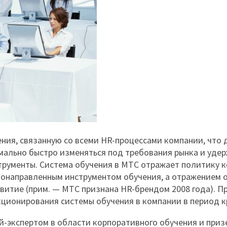
ения, связанную со всеми HR-процессами компании, что 
мально быстро изменяться под требования рынка и уде
рументы. Система обучения в МТС отражает политику 
зконаправленным инструментом обучения, а отражением 
звитие (прим. — МТС признана HR-брендом 2008 года). П
ционирования системы обучения в компании в период к
й-экспертом в области корпоративного обучения и при