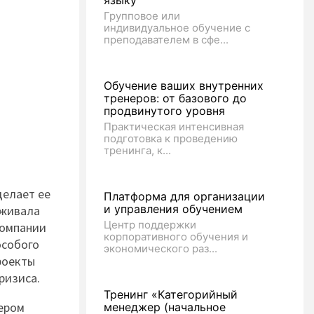
языку
Групповое или
индивидуальное обучение с
преподавателем в сфе...
Обучение ваших внутренних
тренеров: от базового до
продвинутого уровня
Практическая интенсивная
подготовка к проведению
тренинга, к...
делает ее
Платформа для организации
и управления обучением
рживала
Центр поддержки
компании
корпоративного обучения и
особого
экономического раз...
роекты
ризиса.
Тренинг «Категорийный
зером
менеджер (начальное