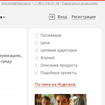
welcome@hrbazaar.ru
+7 (901) 518-01-49
Подписаться на рассылку
Вход
Регистрация
в
Провайдер
1
Цена
2
Целевая аудитория
3
муникациях,
Формат
4
-среду.
Описание продукта
5
Подобные проекты
6
По теме из Журнала: