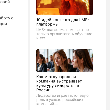
ровой
аботу с
10 идей контента для LMS-
ции.
платформы
LMS-платформа помогает не
только организовать обучение
и атт...
Как международная
компания выстраивает
культуру лидерства в
России
Лидерство играет ключевую
роль в успехе российских
компаний....