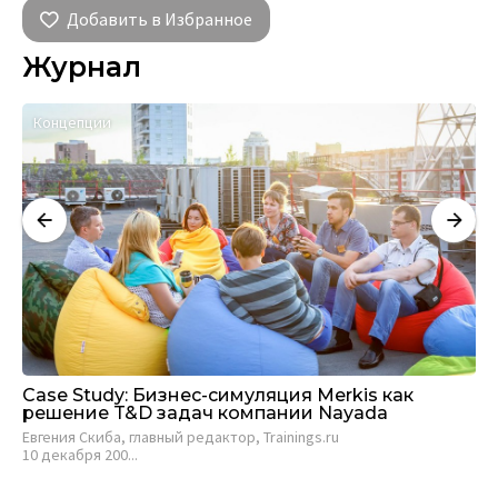
Добавить в Избранное
Журнал
Концепции
Case Study: Бизнес-симуляция Merkis как
Ка
решение T&D задач компании Nayada
за
Евгения Скиба, главный редактор, Trainings.ru
Лю
10 декабря 200...
обу