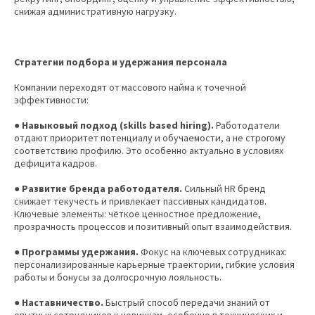
снижая административную нагрузку.
Стратегии подбора и удержания персонала
Компании переходят от массового найма к точечной
эффективности:
● Навыковый подход (skills based hiring).
Работодатели
отдают приоритет потенциалу и обучаемости, а не строгому
соответствию профилю. Это особенно актуально в условиях
дефицита кадров.
● Развитие бренда работодателя.
Сильный HR бренд
снижает текучесть и привлекает пассивных кандидатов.
Ключевые элементы: чёткое ценностное предложение,
прозрачность процессов и позитивный опыт взаимодействия.
● Программы удержания.
Фокус на ключевых сотрудниках:
персонализированные карьерные траектории, гибкие условия
работы и бонусы за долгосрочную лояльность.
● Наставничество.
Быстрый способ передачи знаний от
опытных сотрудников к новичкам, особенно в технических и