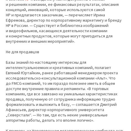
и решениях компании, ее финансовых результатах, описания
концепций, инноваций, которые используются самой
НР и предлагаются заказчикам, — перечисляет Ирина
Ефремова, директор по корпоративному маркетингу и бренду
HP в России. — Существует и библиотека изображений
и видеофильмов, касающихся деятельности компании
и конкретных продуктов, которые могут пригодиться для
внутренних и внешних мероприятий».
Не для продавцов
Базы знаний по-настоящему интересны для
интеллектуальноемких и креативных компаний, полагает
Евгений Юртайкин, ранее работавший менеджером проекта
исследовательско-консультационной компании «Альт». Что
до FMCG-компаний, то им гораздо полезнее иметь в общем
доступе внутренние правила и регламенты. «В торговых
компаниях, где все завязано на уникальных характеристиках
продавца, полученную от сотрудника информацию трудно
формализовать и выложить в базу, — соглашается Дмитрий
Афанасьев, директор корпоративного университета
„Северстали“. — Но там, где есть некие универсальные
алгоритмы работы, делать это вполне логично».
К примеру, на Череповецком металлургическом комбинате есть