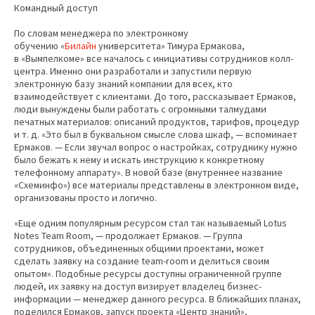
Командный доступ
По словам менеджера по электронному
обучению «
Билайн
университета» Тимура Ермакова,
в «Вымпелкоме» все началось с инициативы сотрудников колл-
центра. Именно они разработали и запустили первую
электронную базу знаний компании для всех, кто
взаимодействует с клиентами. До того, рассказывает Ермаков,
люди вынуждены были работать с огромными талмудами
печатных материалов: описаний продуктов, тарифов, процедур
и т. д. «Это был в буквальном смысле слова шкаф, — вспоминает
Ермаков. — Если звучал вопрос о настройках, сотруднику нужно
было бежать к нему и искать инструкцию к конкретному
телефонному аппарату». В новой базе (внутреннее название
«Схеминфо») все материалы представлены в электронном виде,
организованы просто и логично.
«Еще одним популярным ресурсом стал так называемый Lotus
Notes Team Room, — продолжает Ермаков. — Группа
сотрудников, объединенных общими проектами, может
сделать заявку на создание team-room и делиться своим
опытом». Подобные ресурсы доступны ограниченной группе
людей, их заявку на доступ визирует владелец бизнес-
информации — менеджер данного ресурса. В ближайших планах,
поделился Ермаков, запуск проекта «Центр знаний»,