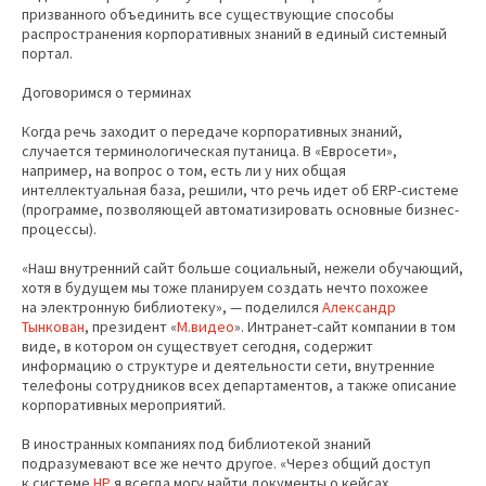
призванного объединить все существующие способы
распространения корпоративных знаний в единый системный
портал.
Договоримся о терминах
Когда речь заходит о передаче корпоративных знаний,
случается терминологическая путаница. В «Евросети»,
например, на вопрос о том, есть ли у них общая
интеллектуальная база, решили, что речь идет об ERP-системе
(программе, позволяющей автоматизировать основные бизнес-
процессы).
«Наш внутренний сайт больше социальный, нежели обучающий,
хотя в будущем мы тоже планируем создать нечто похожее
на электронную библиотеку», — поделился
Александр
Тынкован
, президент «
М.видео
». Интранет-сайт компании в том
виде, в котором он существует сегодня, содержит
информацию о структуре и деятельности сети, внутренние
телефоны сотрудников всех департаментов, а также описание
корпоративных мероприятий.
В иностранных компаниях под библиотекой знаний
подразумевают все же нечто другое. «Через общий доступ
к системе
HP
я всегда могу найти документы о кейсах