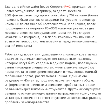
Ежегодно в Price-water-house-Coopers (
PwC
) приходят сотни
новых сотрудников. Например, за девять месяцев
2008 финансового года принято на работу 767 человек (более
половины были сначала стажерами). Как уверяет менеджер
компании по связям с общественностью Вера Тоцкая, после
прохождения стажировки 85—90%новичков уже через два
месяца становятся сотрудниками компании. Это скорее
исключение из правил, но в любой компании так или иначе
возникает вопрос систематизации и передачи накопленных
знаний молодежи.
Работая над проектами, для решения сложных и креативных
задач сотрудники используют нестандартные подходы,
которые могут быть сведены в единую модель, полезную им
самим и молодым специалистам, — интеллектуальную базу
компании. Так в свое время поступили в PwC, создав единый
глобальный портал, рассказывает Тоцкая. Один из его
разделов — «Клиенты, продажи, маркетинг» хранит общую
информацию по клиентам и описание наработанных годами
различных маркетинговых инструментов. Другой аккумулирует
секции по основным индустриям и направлениям услуг, каждая
из которых включает соответствующие исследования рынков,
проблем и законодательства.