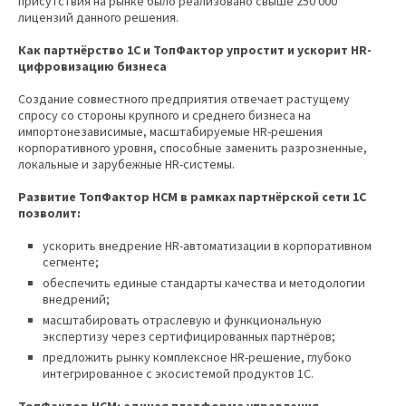
присутствия на рынке было реализовано свыше 250 000
лицензий данного решения.
Как партнёрство 1С и ТопФактор упростит и ускорит HR-
цифровизацию бизнеса
Создание совместного предприятия отвечает растущему
спросу со стороны крупного и среднего бизнеса на
импортонезависимые, масштабируемые HR-решения
корпоративного уровня, способные заменить разрозненные,
локальные и зарубежные HR-системы.
Развитие ТопФактор HCM в рамках партнёрской сети 1С
позволит:
ускорить внедрение HR-автоматизации в корпоративном
сегменте;
обеспечить единые стандарты качества и методологии
внедрений;
масштабировать отраслевую и функциональную
экспертизу через сертифицированных партнёров;
предложить рынку комплексное HR-решение, глубоко
интегрированное с экосистемой продуктов 1С.
ТопФактор HCM: единая платформа управления