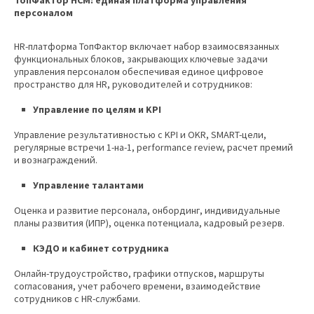
персоналом
HR-платформа ТопФактор включает набор взаимосвязанных
функциональных блоков, закрывающих ключевые задачи
управления персоналом обеспечивая единое цифровое
пространство для HR, руководителей и сотрудников:
Управление по целям и KPI
Управление результативностью с KPI и OKR, SMART-цели,
регулярные встречи 1-на-1, performance review, расчет премий
и вознаграждений.
Управление талантами
Оценка и развитие персонала, онбординг, индивидуальные
планы развития (ИПР), оценка потенциала, кадровый резерв.
КЭДО и кабинет сотрудника
Онлайн-трудоустройство, графики отпусков, маршруты
согласования, учет рабочего времени, взаимодействие
сотрудников с HR-службами.