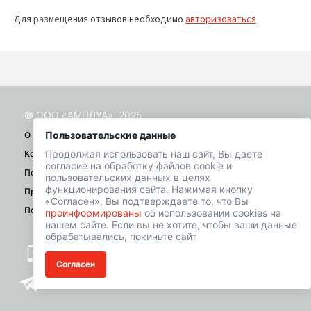
Для размещения отзывов необходимо
авторизоваться
© ООО «АМПЛУА», 2025
Пользовательские данные
О проекте
Продолжая использовать наш сайт, Вы даете
Контакты
согласие на обработку файлов cookie и
Помощь
пользовательских данных в целях
функционирования сайта. Нажимая кнопку
Правила
«Согласен», Вы подтверждаете то, что Вы
Политика конфиденциальности
проинформированы
об использовании cookies на
нашем сайте. Если вы не хотите, чтобы ваши данные
обрабатывались, покиньте сайт
+7 (901) 518-01-49
Согласен
welcome@hrbazaar.ru