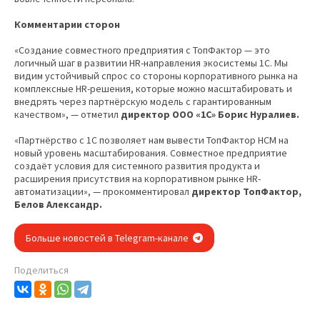
Комментарии сторон
«Создание совместного предприятия с ТопФактор — это
логичный шаг в развитии HR-направления экосистемы 1С. Мы
видим устойчивый спрос со стороны корпоративного рынка на
комплексные HR-решения, которые можно масштабировать и
внедрять через партнёрскую модель с гарантированным
качеством», — отметил
директор ООО «1С» Борис Нуралиев.
«Партнёрство с 1С позволяет нам вывести ТопФактор HCM на
новый уровень масштабирования. Совместное предприятие
создаёт условия для системного развития продукта и
расширения присутствия на корпоративном рынке HR-
автоматизации», — прокомментировал
директор ТопФактор,
Белов Александр.
Больше новостей в Telegram-канале
Поделиться