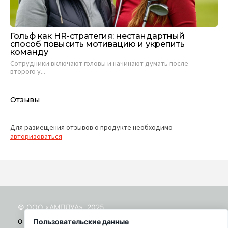
Гольф как HR-стратегия: нестандартный
Об
способ повысить мотивацию и укрепить
ко
команду
В 
Сотрудники включают головы и начинают думать после
вдо
второго у...
Отзывы
Для размещения отзывов о продукте необходимо
авторизоваться
© ООО «АМПЛУА», 2025
Пользовательские данные
О проекте