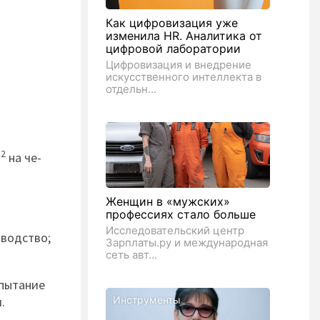
Как цифровизация уже
изменила HR. Аналитика от
цифровой лаборатории
Цифровизация и внедрение
искусственного интеллекта в
отдельн...
2
м
на че­
Женщин в «мужских»
профессиях стало больше
Исследовательский центр
­водст­во;
Зарплаты.ру и международная
сеть авт...
спыта­ние
.
Инструменты
.