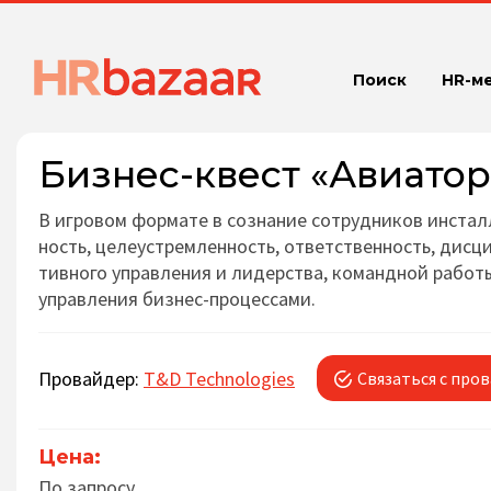
Поиск
HR-м
Бизнес-квест «Авиатор
В игро­вом форма­те в созна­ние сотруд­ни­ков инстал­ли
ность, целеуст­рем­лен­ность, от­ветст­вен­ность, дис­ци
тив­но­го управ­ле­ния и лидерст­ва, команд­ной работы, 
управ­ле­ния бизнес-процессами.
Провайдер:
T&D Technologies
Связаться с про
Цена:
По запросу.