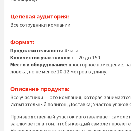
Целевая аудитория:
Все сотрудники компании.
Формат:
Продолжительность:
4 часа.
Количество участников:
от 20 до 150.
Место и оборудование: п
росторное поме­ще­ние, рас­
лове­ка, но не менее 10-12 метров в длину.
Описание продукта:
Все участ­ни­ки — это компа­ния, кото­рая за­нимает­ся
Испы­та­тель­ный по­ли­гон; Достав­ка; Учас­ток упа­ко
Производственный участок из­го­тав­ли­вает само­ле­ты,
заклю­чает­ся в том, чтобы каж­дый само­лет про­ле­т
На послед­нем участ­ке само­ле­ты, успеш­но про­шед­ши