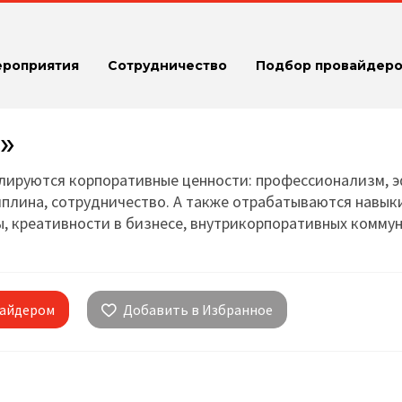
ероприятия
Сотрудничество
Подбор провайдеро
»
­руют­ся кор­по­ра­тив­ные цен­нос­ти: профес­сио­на­лизм, 
п­ли­на, сот­руд­ни­чест­во. А также от­ра­ба­ты­вают­ся навы­
креа­тив­нос­ти в бизнесе, внут­ри­кор­по­ра­тив­ных ком­му­н
вайдером
Добавить в Избранное