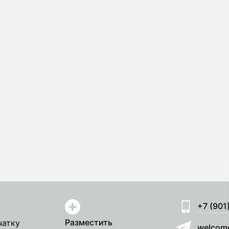
+7 (901
Разместить
чатку
welcom