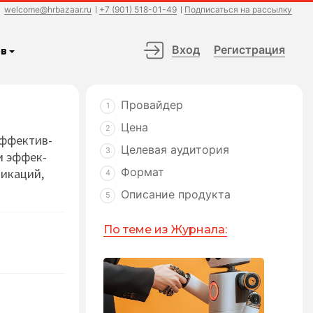
welcome@hrbazaar.ru
+7 (901) 518-01-49
Подписаться на рассылку
Вход
Регистрация
в
Провайдер
1
Цена
2
эф­фек­тив­
Целевая аудитория
3
ки эф­фек­
Формат
и­ка­ций,
4
Описание продукта
5
По теме из Журнала: