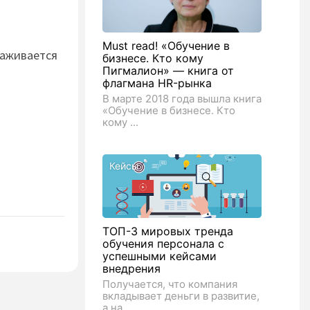
Must read! «Обучение в
а­жи­вает­ся
бизнесе. Кто кому
Пигмалион» — книга от
флагмана HR-рынка
В марте 2018 года вышла книга
«Обучение в бизнесе. Кто
кому ...
Кейсы
ТОП-3 мировых тренда
обучения персонала с
успешными кейсами
внедрения
Получается, что компания
вкладывает деньги в развитие,
а на ...