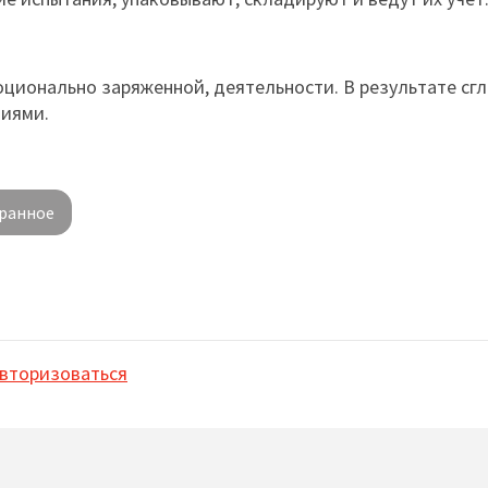
о­наль­но заря­жен­ной, дея­тель­нос­ти. В резуль­та­те сгл
ниями.
ранное
вторизоваться