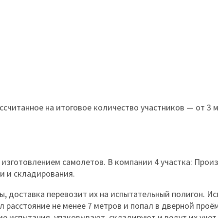
счи­тан­ное на ито­го­вое ко­ли­чест­во участ­ни­ков — от 3 
 изго­тов­ле­нием само­ле­тов. В компа­нии 4 участка: Произ
в­ки и складирования.
 достав­ка пере­во­зит их на испы­та­тель­ный по­ли­гон. И
ел рас­стоя­ние не менее 7 метров и попал в двер­ной проём
е испы­та­ния, упа­ко­вы­вают, скла­ди­руют и ведут их учет