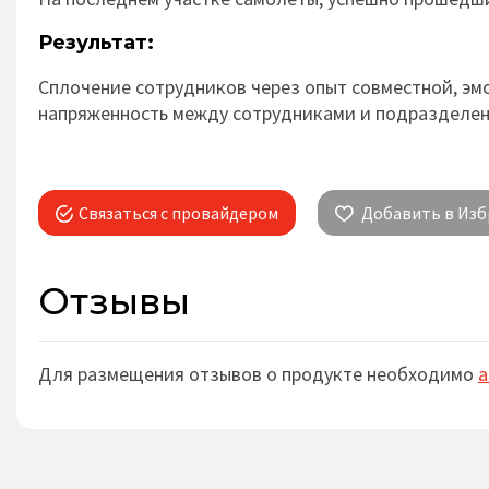
Результат:
Сплочение сотруд­ни­ков через опыт сов­мест­ной, эмо­ци
напря­жен­ность между сотруд­ни­ка­ми и подразделе
Связаться с провайдером
Добавить в Изб
Отзывы
Для размещения отзывов о продукте необходимо
а