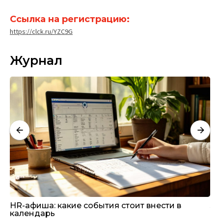
Ссылка на регистрацию:
https://clck.ru/YZC9G
Журнал
И
HR-афиша: какие события стоит внести в
За
календарь
на