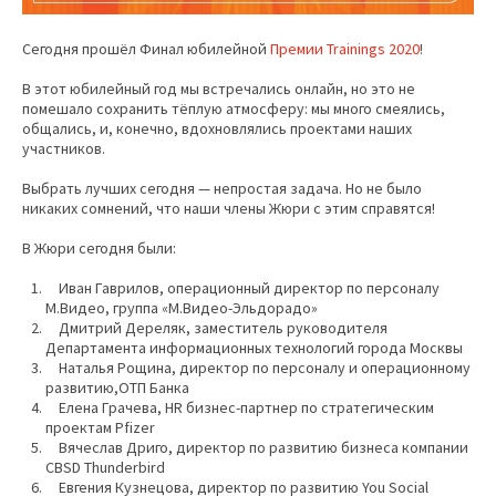
Сегодня прошёл Финал юбилейной
Премии Trainings 2020
!
В этот юбилейный год мы встречались онлайн, но это не
помешало сохранить тёплую атмосферу: мы много смеялись,
общались, и, конечно, вдохновлялись проектами наших
участников.
Выбрать лучших сегодня — непростая задача. Но не было
никаких сомнений, что наши члены Жюри с этим справятся!
В Жюри сегодня были:
Иван Гаврилов, операционный директор по персоналу
М.Видео, группа «М.Видео-Эльдорадо»
Дмитрий Дереляк, заместитель руководителя
Департамента информационных технологий города Москвы
Наталья Рощина, директор по персоналу и операционному
развитию,ОТП Банка
Елена Грачева, HR бизнес-партнер по стратегическим
проектам
Pfizer
Вячеслав Дриго, директор по развитию бизнеса компании
CBSD Thunderbird
Евгения Кузнецова, директор по развитию You Social