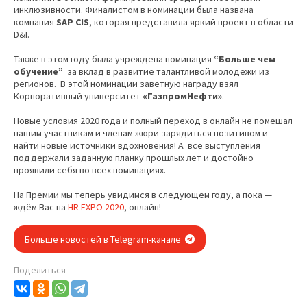
инклюзивности. Финалистом в номинации была названа
компания
SAP CIS
, которая представила яркий проект в области
D&I.
Также в этом году была учреждена номинация
“Больше чем
обучение”
за вклад в развитие талантливой молодежи из
регионов. В этой номинации заветную награду взял
Корпоративный университет
«ГазпромНефти»
.
Новые условия 2020 года и полный переход в онлайн не помешал
нашим участникам и членам жюри зарядиться позитивом и
найти новые источники вдохновения! А все выступления
поддержали заданную планку прошлых лет и достойно
проявили себя во всех номинациях.
На Премии мы теперь увидимся в следующем году, а пока —
ждём Вас на
HR EXPO 2020
, онлайн!
Больше новостей в Telegram-канале
Поделиться