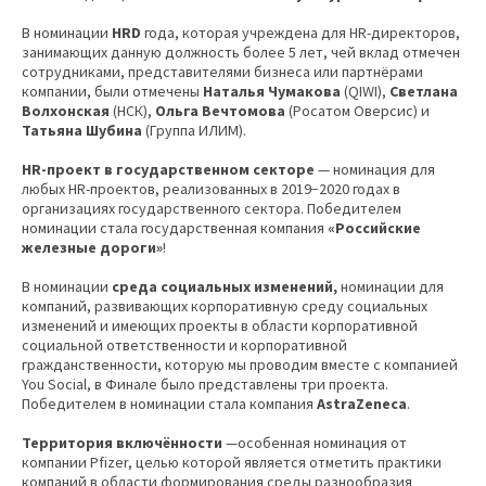
В номинации
HRD
года, которая учреждена для HR-директоров,
занимающих данную должность более 5 лет, чей вклад отмечен
сотрудниками, представителями бизнеса или партнёрами
компании, были отмечены
Наталья Чумакова
(QIWI),
Светлана
Волхонская
(НСК),
Ольга Вечтомова
(Росатом Оверсис) и
Татьяна Шубина
(Группа ИЛИМ).
HR-проект в государственном секторе
— номинация для
любых HR-проектов, реализованных в 2019−2020 годах в
организациях государственного сектора. Победителем
номинации стала государственная компания
«Российские
железные дороги»
!
В номинации
среда социальных изменений,
номинации для
компаний, развивающих корпоративную среду социальных
изменений и имеющих проекты в области корпоративной
социальной ответственности и корпоративной
гражданственности, которую мы проводим вместе с компанией
You Social, в Финале было представлены три проекта.
Победителем в номинации стала компания
AstraZeneca
.
Территория включённости
—особенная номинация от
компании Pfizer, целью которой является отметить практики
компаний в области формирования среды разнообразия