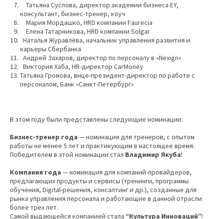
Татьяна Суслова, директор академии бизнеса EY,
консультант, бизнес-тренер, коуч
Мария Мордашко, HRD компании Faurecia
Елена Татарникова, HRD компании Solgar
Наталья Журавлёва, начальник управления развития и
карьеры Сбербанка
Андрей Захаров, директор по персоналу в «Nexign»
Виктория Хаба, HR-директор CarMoney
Татьяна Громова, вице-президент-директор по работе с
персоналом, Банк «Санкт-Петербург»
В этом году были представлены следующие номинации:
Бизнес-тренер года
— номинация для тренеров, с опытом
работы не менее 5 лет и практикующим в настоящее время.
Победителем в этой номинации стал
Владимир Якуба
!
Компания года
— номинация для компаний-провайдеров,
предлагающих продукты и сервисы (тренинги, программы
обучения, Digital-решения, консалтинг и др.), созданные для
рынка управления персонала и работающие в данной отрасли
более трёх лет.
Самой выдающейся компанией стала
“Культура Инноваций”
!