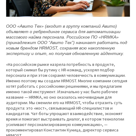
ООО «Авито Тех» (входит в группу компаний Авито)
объявляет о ребрендинге сервиса для автоматизации
массового найма персонала. Российское ПО «HRMKA»
(принадлежит ООО “Авито Тех”) начинает работать под
новым брендом HRMOST, сохраняя всю накопленную
экспертизу и опыт, но получая обновленную айдентику.
«На российском рынке назрела потребность в продукте,
который снимал бы рутину с HR-команд, ускорял подбор
персонала и при этом сохранял человечность в коммуникации.
Именно поэтому мы создали HRMOST. Многие компании сегодня
хотят работать с российскими решениями, и мы предлагаем
именно такой инструмент. Изначально у нас было рабочее
название — HRMKA, но оно оказалось неочевидным для
аудитории. Мы сменили его на HRMOST, чтобы отразить суть
продукта: это «мост», связывающий HR-специалистов и
кандидатов. Чат-боты упрощают взаимодействие, экономят
время и помогают выстраивать диалог, в котором технологии
усиливают персонализированную коммуникацию», —
прокомментировал Константин Куница, директор сервиса
HRMOST.