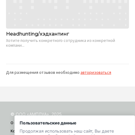
Headhunting/хэдхантинг
М
Хотите получить конкретного сотрудника из конкретной
Во
компани...
и п
Для размещения отзывов необходимо
авторизоваться
© ООО «АМПЛУА», 2025
Пользовательские данные
О проекте
Продолжая использовать наш сайт, Вы даете
Контакты